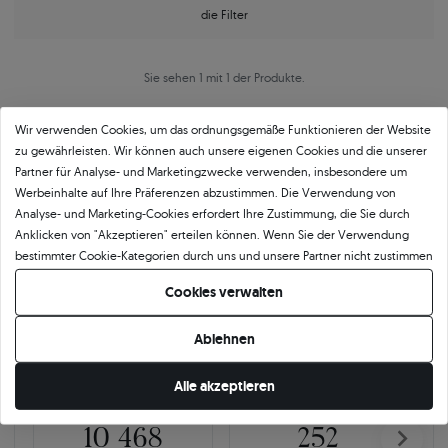
die Filter
Sie sehen 1 mit 1 der Produkte.
Wir verwenden Cookies, um das ordnungsgemäße Funktionieren der Website
zu gewährleisten. Wir können auch unsere eigenen Cookies und die unserer
Partner für Analyse- und Marketingzwecke verwenden, insbesondere um
Werbeinhalte auf Ihre Präferenzen abzustimmen. Die Verwendung von
Analyse- und Marketing-Cookies erfordert Ihre Zustimmung, die Sie durch
Anklicken von "Akzeptieren" erteilen können. Wenn Sie der Verwendung
Über
11 484
5
★
-Bewertungen in ganz
bestimmter Cookie-Kategorien durch uns und unsere Partner nicht zustimmen
Europa
möchten, klicken Sie auf "Lassen Sie mich wählen" und bestimmen Sie Ihre
Cookies verwalten
Präferenzen. Sie können Ihre Zustimmung jederzeit widerrufen, indem Sie
GEPRÜFTE BEWERTUNGEN UNSERER KUNDEN
Ihre Cookie-Einstellungen ändern.
Ablehnen
🇵🇱
🇨🇿
Alle akzeptieren
10 468
252