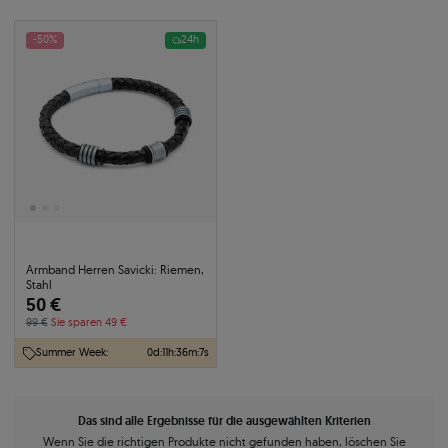
-50%
24h
Armband Herren Savicki: Riemen,
Stahl
50 €
99 €
Sie sparen 49 €
Summer Week:
0
d
:
11
h
:
36
m
:
6
s
Das sind alle Ergebnisse für die ausgewählten Kriterien
Wenn Sie die richtigen Produkte nicht gefunden haben, löschen Sie