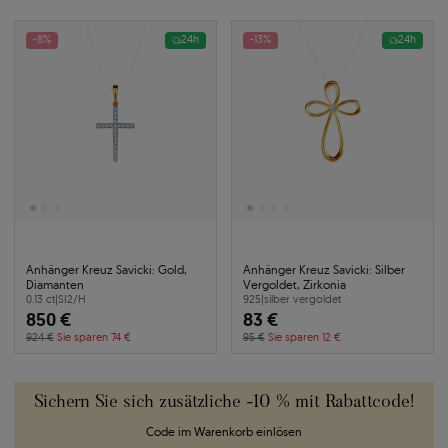
-8%
24h
-13%
24h
Anhänger Kreuz Savicki: Gold,
Anhänger Kreuz Savicki: Silber
Diamanten
Vergoldet, Zirkonia
0.13 ct
|
SI2/H
925
|
silber vergoldet
850 €
83 €
924 €
Sie sparen 74 €
95 €
Sie sparen 12 €
Sichern Sie sich zusätzliche -10 % mit Rabattcode!
Code im Warenkorb einlösen