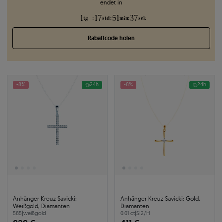
endet in
1
17
51
37
:
:
:
tg
std
min
sek
Rabattcode holen
-8%
24h
-8%
24h
Anhänger Kreuz Savicki:
Anhänger Kreuz Savicki: Gold,
Weißgold, Diamanten
Diamanten
585
|
weißgold
0.01 ct
|
SI2/H