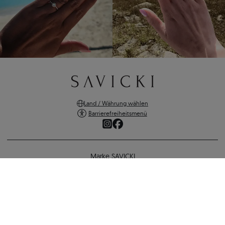
Land / Währung wählen
Barrierefreiheitsmenü
Marke SAVICKI
Online-Shopping
Unterstützung und wichtige Informationen
SICHERE ZAHLUNGEN