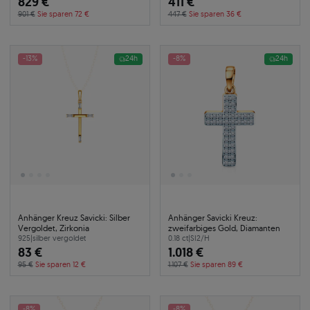
829 €
411 €
901 €
Sie sparen 72 €
447 €
Sie sparen 36 €
-13%
24h
-8%
24h
Anhänger Kreuz Savicki: Silber
Anhänger Savicki Kreuz:
Vergoldet, Zirkonia
zweifarbiges Gold, Diamanten
925
|
silber vergoldet
0.18 ct
|
SI2/H
83 €
1.018 €
95 €
Sie sparen 12 €
1.107 €
Sie sparen 89 €
-8%
-8%