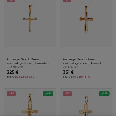
Anhänger Savicki Kreuz:
Anhänger Savicki Kreuz:
zweifarbiges Gold, Diamanten
zweifarbiges Gold, Diamant
0.02 ct
|
SI2/H
0.01 ct
|
SI2/H
325 €
351 €
353 €
Sie sparen 28 €
382 €
Sie sparen 31 €
-14%
24h
-14%
24h