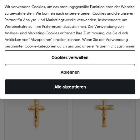
Wir verwenden Cookies, um das ordnungsgemäße Funktionieren der Website
zu gewährleisten. Wir können auch unsere eigenen Cookies und die unserer
Partner für Analyse- und Marketingzwecke verwenden, insbesondere um
Werbeinhalte auf Ihre Präferenzen abzustimmen. Die Verwendung von
Analyse- und Marketing-Cookies erfordert Ihre Zustimmung, die Sie durch
Anklicken von "Akzeptieren" erteilen können. Wenn Sie der Verwendung
Anhänger SAVICKI Kreuz: Gold
Anhänger SAVICKI Kreuz:
bestimmter Cookie-Kategorien durch uns und unsere Partner nicht zustimmen
zweifarbiges Gold
585
|
gelbgold
möchten, klicken Sie auf "Lassen Sie mich wählen" und bestimmen Sie Ihre
267 €
585
|
gelbgold
Cookies verwalten
495 €
Präferenzen. Sie können Ihre Zustimmung jederzeit widerrufen, indem Sie
310 €
Sie sparen 43 €
Ihre Cookie-Einstellungen ändern.
575 €
Sie sparen 80 €
Ablehnen
-14%
24h
-14%
24h
Alle akzeptieren