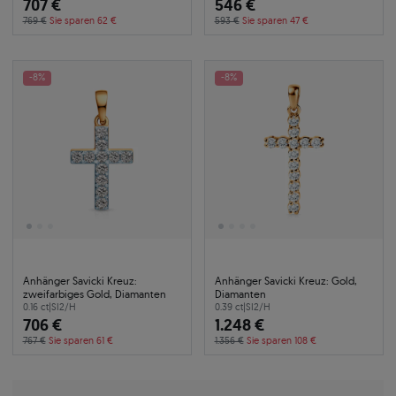
707 €
546 €
769 €
Sie sparen 62 €
593 €
Sie sparen 47 €
-8%
-8%
Anhänger Savicki Kreuz:
Anhänger Savicki Kreuz: Gold,
zweifarbiges Gold, Diamanten
Diamanten
0.16 ct
|
SI2/H
0.39 ct
|
SI2/H
706 €
1.248 €
767 €
Sie sparen 61 €
1.356 €
Sie sparen 108 €