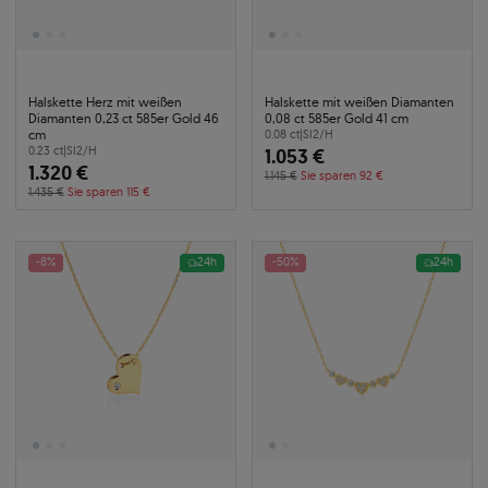
Halskette Herz mit weißen
Halskette mit weißen Diamanten
Diamanten 0,23 ct 585er Gold 46
0,08 ct 585er Gold 41 cm
cm
0.08 ct
|
SI2/H
0.23 ct
|
SI2/H
1.053 €
1.320 €
1.145 €
Sie sparen 92 €
1.435 €
Sie sparen 115 €
-8%
24h
-50%
24h