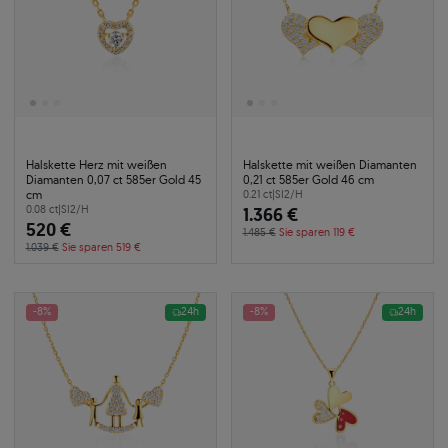
Halskette Herz mit weißen
Halskette mit weißen Diamanten
Diamanten 0,07 ct 585er Gold 45
0,21 ct 585er Gold 46 cm
cm
0.21 ct
|
SI2/H
0.08 ct
|
SI2/H
1.366 €
520 €
1.485 €
Sie sparen 119 €
1.039 €
Sie sparen 519 €
-8%
24h
-8%
24h