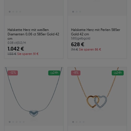
Halskette Herz mit weißen
Halskette Herz mit Perlen 585er
Diamanten 0,06 ct 585er Gold 42
Gold 42 cm
cm
585
|
gelbgold
0.08 ct
|
SI2/H
628 €
1.042 €
714 €
Sie sparen 86 €
1.133 €
Sie sparen 91 €
-12%
24h
-8%
24h