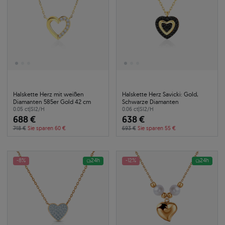
Halskette Herz mit weißen
Halskette Herz Savicki: Gold,
Diamanten 585er Gold 42 cm
Schwarze Diamanten
0.05 ct
|
SI2/H
0.06 ct
|
SI2/H
688 €
638 €
748 €
Sie sparen 60 €
693 €
Sie sparen 55 €
-8%
24h
-12%
24h