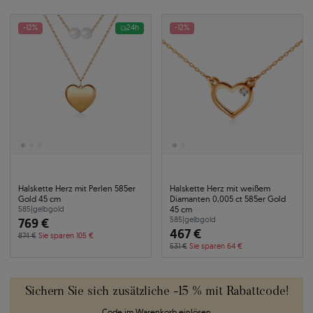
-12%
24h
-12%
Halskette Herz mit Perlen 585er
Halskette Herz mit weißem
Gold 45 cm
Diamanten 0,005 ct 585er Gold
45 cm
585
|
gelbgold
769 €
585
|
gelbgold
467 €
874 €
Sie sparen 105 €
531 €
Sie sparen 64 €
Sichern Sie sich zusätzliche -15 % mit Rabattcode!
Code im Warenkorb einlösen