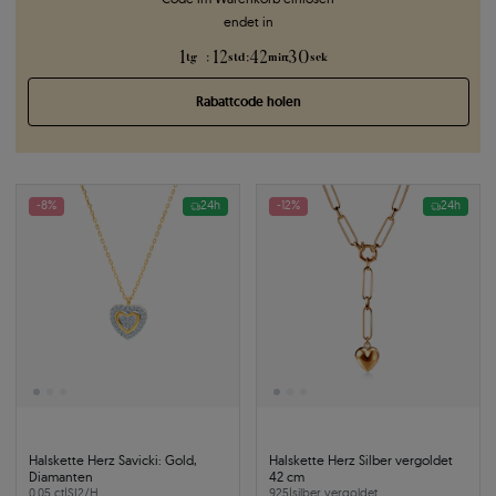
endet in
1
12
42
29
:
:
:
tg
std
min
sek
Rabattcode holen
-8%
24h
-12%
24h
Halskette Herz Savicki: Gold,
Halskette Herz Silber vergoldet
Diamanten
42 cm
0.05 ct
|
SI2/H
925
|
silber vergoldet