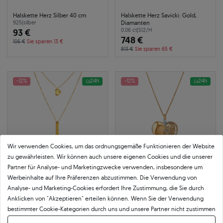
Halskette Herz Silber 40 cm
Halskette Herz Savicki: Gold,
Diamanten
925
|
silber
93 €
0.06 ct
|
SI2/H
748 €
106 €
Sie sparen 13 €
813 €
Sie sparen 65 €
-12%
24h
-12%
24h
Wir verwenden Cookies, um das ordnungsgemäße Funktionieren der Website
zu gewährleisten. Wir können auch unsere eigenen Cookies und die unserer
Partner für Analyse- und Marketingzwecke verwenden, insbesondere um
Werbeinhalte auf Ihre Präferenzen abzustimmen. Die Verwendung von
Analyse- und Marketing-Cookies erfordert Ihre Zustimmung, die Sie durch
Halskette Herz Silber vergoldet
Halskette Silber vergoldet 55 cm
Anklicken von "Akzeptieren" erteilen können. Wenn Sie der Verwendung
42 cm
925
|
silber vergoldet
bestimmter Cookie-Kategorien durch uns und unsere Partner nicht zustimmen
925
|
silber vergoldet
144 €
73 €
möchten, klicken Sie auf "Lassen Sie mich wählen" und bestimmen Sie Ihre
164 €
Sie sparen 20 €