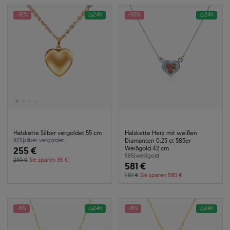
-12%
24h
-50%
24h
Halskette Silber vergoldet 55 cm
Halskette Herz mit weißen
Diamanten 0,25 ct 585er
925
|
silber vergoldet
Weißgold 42 cm
255 €
585
|
weißgold
290 €
Sie sparen 35 €
581 €
1.161 €
Sie sparen 580 €
-8%
24h
-8%
24h