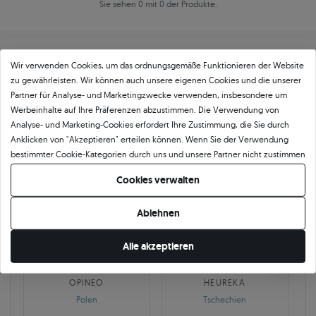
Sie sehen 0 mit 0 der Produkte.
Wir verwenden Cookies, um das ordnungsgemäße Funktionieren der Website
zu gewährleisten. Wir können auch unsere eigenen Cookies und die unserer
Partner für Analyse- und Marketingzwecke verwenden, insbesondere um
Werbeinhalte auf Ihre Präferenzen abzustimmen. Die Verwendung von
Über
11 484
5
★
-Bewertungen in ganz
Analyse- und Marketing-Cookies erfordert Ihre Zustimmung, die Sie durch
Anklicken von "Akzeptieren" erteilen können. Wenn Sie der Verwendung
Europa
bestimmter Cookie-Kategorien durch uns und unsere Partner nicht zustimmen
GEPRÜFTE BEWERTUNGEN UNSERER KUNDEN
möchten, klicken Sie auf "Lassen Sie mich wählen" und bestimmen Sie Ihre
Cookies verwalten
Präferenzen. Sie können Ihre Zustimmung jederzeit widerrufen, indem Sie
Ihre Cookie-Einstellungen ändern.
Ablehnen
🇵🇱
🇨🇿
Alle akzeptieren
10 468
252
OPINEO
HEUREKA
Polen
Tschechien