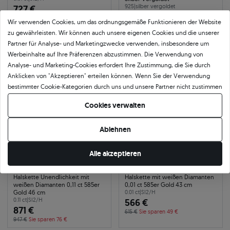
727 €
925
|
silber vergoldet
93 €
790 €
Sie sparen 63 €
Wir verwenden Cookies, um das ordnungsgemäße Funktionieren der Website
106 €
Sie sparen 13 €
zu gewährleisten. Wir können auch unsere eigenen Cookies und die unserer
Partner für Analyse- und Marketingzwecke verwenden, insbesondere um
Werbeinhalte auf Ihre Präferenzen abzustimmen. Die Verwendung von
-8%
24h
-8%
Analyse- und Marketing-Cookies erfordert Ihre Zustimmung, die Sie durch
Anklicken von "Akzeptieren" erteilen können. Wenn Sie der Verwendung
bestimmter Cookie-Kategorien durch uns und unsere Partner nicht zustimmen
möchten, klicken Sie auf "Lassen Sie mich wählen" und bestimmen Sie Ihre
Cookies verwalten
Präferenzen. Sie können Ihre Zustimmung jederzeit widerrufen, indem Sie
Ihre Cookie-Einstellungen ändern.
Ablehnen
Alle akzeptieren
Halskette Unendlichkeit mit
Halskette mit weißen Diamanten
weißen Diamanten 0,11 ct 585er
0,01 ct 585er Gold 43 cm
Gold 46 cm
0.01 ct
|
SI2/H
0.11 ct
|
SI2/H
566 €
871 €
615 €
Sie sparen 49 €
947 €
Sie sparen 76 €