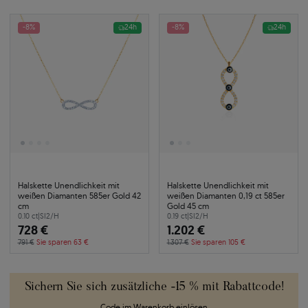
-8%
24h
-8%
24h
Halskette Unendlichkeit mit
Halskette Unendlichkeit mit
weißen Diamanten 585er Gold 42
weißen Diamanten 0,19 ct 585er
cm
Gold 45 cm
0.10 ct
|
SI2/H
0.19 ct
|
SI2/H
728 €
1.202 €
791 €
Sie sparen 63 €
1.307 €
Sie sparen 105 €
Sichern Sie sich zusätzliche -15 % mit Rabattcode!
Code im Warenkorb einlösen