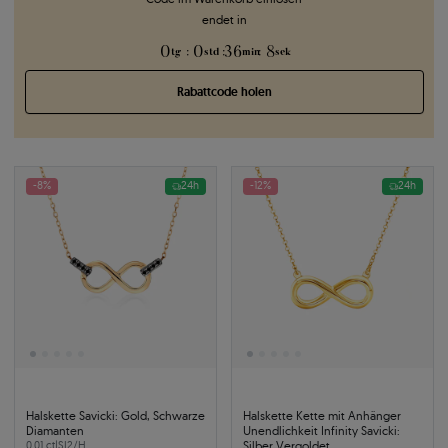
endet in
0
0
36
7
:
:
:
tg
std
min
sek
Rabattcode holen
-8%
24h
-12%
24h
Halskette Savicki: Gold, Schwarze
Halskette Kette mit Anhänger
Diamanten
Unendlichkeit Infinity Savicki:
Silber Vergoldet
0.01 ct
|
SI2/H