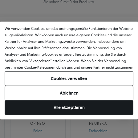
Sie sehen 0 mit 0 der Produkte.
Wir verwenden Cookies, um das ordnungsgemäße Funktionieren der Website
zu gewährleisten. Wir können auch unsere eigenen Cookies und die unserer
Partner für Analyse- und Marketingzwecke verwenden, insbesondere um
Werbeinhalte auf Ihre Präferenzen abzustimmen. Die Verwendung von
Über
11 484
5
★
-Bewertungen in ganz
Analyse- und Marketing-Cookies erfordert Ihre Zustimmung, die Sie durch
Anklicken von "Akzeptieren" erteilen können. Wenn Sie der Verwendung
Europa
bestimmter Cookie-Kategorien durch uns und unsere Partner nicht zustimmen
GEPRÜFTE BEWERTUNGEN UNSERER KUNDEN
möchten, klicken Sie auf "Lassen Sie mich wählen" und bestimmen Sie Ihre
Cookies verwalten
Präferenzen. Sie können Ihre Zustimmung jederzeit widerrufen, indem Sie
Ihre Cookie-Einstellungen ändern.
Ablehnen
🇵🇱
🇨🇿
Alle akzeptieren
10 468
252
OPINEO
HEUREKA
Polen
Tschechien