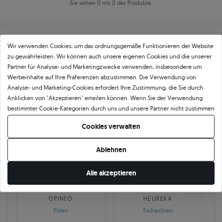
Sie sehen 0 mit 0 der Produkte.
Wir verwenden Cookies, um das ordnungsgemäße Funktionieren der Website
zu gewährleisten. Wir können auch unsere eigenen Cookies und die unserer
Partner für Analyse- und Marketingzwecke verwenden, insbesondere um
Werbeinhalte auf Ihre Präferenzen abzustimmen. Die Verwendung von
Über
11 484
5
★
-Bewertungen in ganz
Analyse- und Marketing-Cookies erfordert Ihre Zustimmung, die Sie durch
Anklicken von "Akzeptieren" erteilen können. Wenn Sie der Verwendung
Europa
bestimmter Cookie-Kategorien durch uns und unsere Partner nicht zustimmen
GEPRÜFTE BEWERTUNGEN UNSERER KUNDEN
möchten, klicken Sie auf "Lassen Sie mich wählen" und bestimmen Sie Ihre
Cookies verwalten
Präferenzen. Sie können Ihre Zustimmung jederzeit widerrufen, indem Sie
Ihre Cookie-Einstellungen ändern.
Ablehnen
🇵🇱
🇨🇿
Alle akzeptieren
10 468
252
OPINEO
HEUREKA
Polen
Tschechien