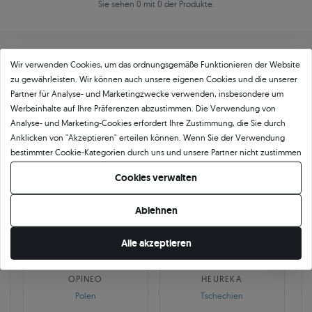
Sie sehen 0 mit 0 der Produkte.
Wir verwenden Cookies, um das ordnungsgemäße Funktionieren der Website
zu gewährleisten. Wir können auch unsere eigenen Cookies und die unserer
Partner für Analyse- und Marketingzwecke verwenden, insbesondere um
Werbeinhalte auf Ihre Präferenzen abzustimmen. Die Verwendung von
Über
11 484
5
★
-Bewertungen in ganz
Analyse- und Marketing-Cookies erfordert Ihre Zustimmung, die Sie durch
Anklicken von "Akzeptieren" erteilen können. Wenn Sie der Verwendung
Europa
bestimmter Cookie-Kategorien durch uns und unsere Partner nicht zustimmen
GEPRÜFTE BEWERTUNGEN UNSERER KUNDEN
möchten, klicken Sie auf "Lassen Sie mich wählen" und bestimmen Sie Ihre
Cookies verwalten
Präferenzen. Sie können Ihre Zustimmung jederzeit widerrufen, indem Sie
Ihre Cookie-Einstellungen ändern.
Ablehnen
🇵🇱
🇨🇿
Alle akzeptieren
10 468
252
OPINEO
HEUREKA
Polen
Tschechien