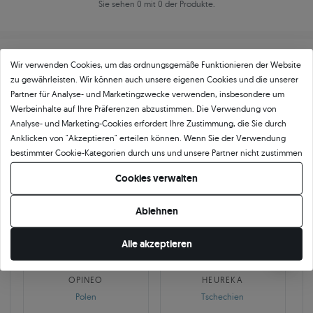
Sie sehen 0 mit 0 der Produkte.
Wir verwenden Cookies, um das ordnungsgemäße Funktionieren der Website
zu gewährleisten. Wir können auch unsere eigenen Cookies und die unserer
Partner für Analyse- und Marketingzwecke verwenden, insbesondere um
Werbeinhalte auf Ihre Präferenzen abzustimmen. Die Verwendung von
Über
11 484
5
★
-Bewertungen in ganz
Analyse- und Marketing-Cookies erfordert Ihre Zustimmung, die Sie durch
Anklicken von "Akzeptieren" erteilen können. Wenn Sie der Verwendung
Europa
bestimmter Cookie-Kategorien durch uns und unsere Partner nicht zustimmen
GEPRÜFTE BEWERTUNGEN UNSERER KUNDEN
möchten, klicken Sie auf "Lassen Sie mich wählen" und bestimmen Sie Ihre
Cookies verwalten
Präferenzen. Sie können Ihre Zustimmung jederzeit widerrufen, indem Sie
Ihre Cookie-Einstellungen ändern.
Ablehnen
🇵🇱
🇨🇿
Alle akzeptieren
10 468
252
OPINEO
HEUREKA
Polen
Tschechien