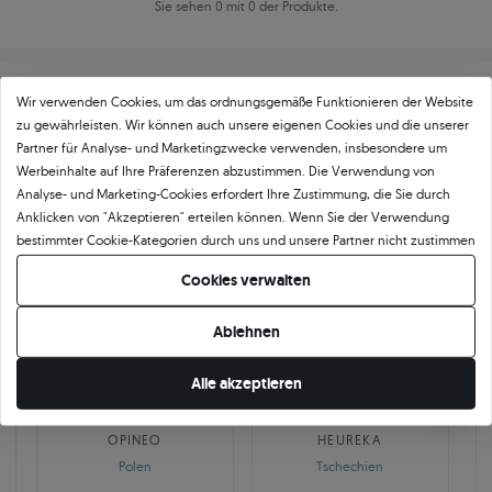
Sie sehen 0 mit 0 der Produkte.
Wir verwenden Cookies, um das ordnungsgemäße Funktionieren der Website
zu gewährleisten. Wir können auch unsere eigenen Cookies und die unserer
Partner für Analyse- und Marketingzwecke verwenden, insbesondere um
Werbeinhalte auf Ihre Präferenzen abzustimmen. Die Verwendung von
Über
11 484
5
★
-Bewertungen in ganz
Analyse- und Marketing-Cookies erfordert Ihre Zustimmung, die Sie durch
Anklicken von "Akzeptieren" erteilen können. Wenn Sie der Verwendung
Europa
bestimmter Cookie-Kategorien durch uns und unsere Partner nicht zustimmen
GEPRÜFTE BEWERTUNGEN UNSERER KUNDEN
möchten, klicken Sie auf "Lassen Sie mich wählen" und bestimmen Sie Ihre
Cookies verwalten
Präferenzen. Sie können Ihre Zustimmung jederzeit widerrufen, indem Sie
Ihre Cookie-Einstellungen ändern.
Ablehnen
🇵🇱
🇨🇿
Alle akzeptieren
10 468
252
OPINEO
HEUREKA
Polen
Tschechien