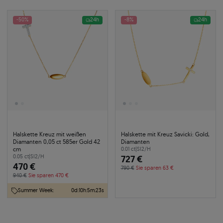
-50%
24h
-8%
24h
Halskette Kreuz mit weißen
Halskette mit Kreuz Savicki: Gold,
Diamanten 0,05 ct 585er Gold 42
Diamanten
cm
0.01 ct
|
SI2/H
0.05 ct
|
SI2/H
727 €
470 €
790 €
Sie sparen 63 €
940 €
Sie sparen 470 €
Summer Week:
0
d
:
10
h
:
5
m
:
23
s