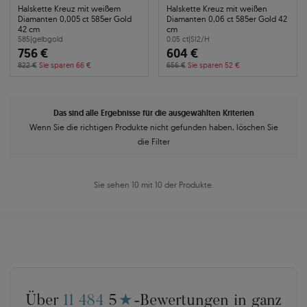
Halskette Kreuz mit weißem
Halskette Kreuz mit weißen
Diamanten 0,005 ct 585er Gold
Diamanten 0,06 ct 585er Gold 42
42 cm
cm
585
|
gelbgold
0.05 ct
|
SI2/H
756 €
604 €
822 €
Sie sparen 66 €
656 €
Sie sparen 52 €
Das sind alle Ergebnisse für die ausgewählten Kriterien
Wenn Sie die richtigen Produkte nicht gefunden haben, löschen Sie
die Filter
Sie sehen 10 mit 10 der Produkte.
Über
11 484
5
★
-Bewertungen in ganz