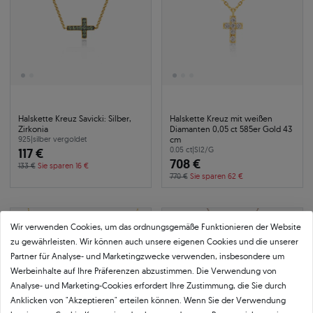
Halskette Kreuz Savicki: Silber,
Halskette Kreuz mit weißen
Zirkonia
Diamanten 0,05 ct 585er Gold 43
cm
925
|
silber vergoldet
117 €
0.05 ct
|
SI2/G
708 €
133 €
Sie sparen 16 €
770 €
Sie sparen 62 €
-12%
24h
-12%
24h
Wir verwenden Cookies, um das ordnungsgemäße Funktionieren der Website
zu gewährleisten. Wir können auch unsere eigenen Cookies und die unserer
Partner für Analyse- und Marketingzwecke verwenden, insbesondere um
Werbeinhalte auf Ihre Präferenzen abzustimmen. Die Verwendung von
Analyse- und Marketing-Cookies erfordert Ihre Zustimmung, die Sie durch
Anklicken von "Akzeptieren" erteilen können. Wenn Sie der Verwendung