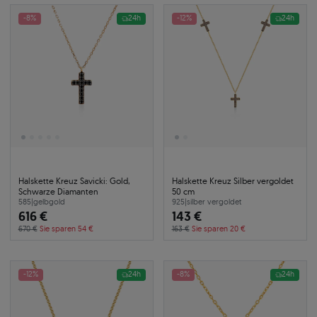
-8%
24h
-12%
24h
Halskette Kreuz Savicki: Gold,
Halskette Kreuz Silber vergoldet
Schwarze Diamanten
50 cm
585
|
gelbgold
925
|
silber vergoldet
616 €
143 €
670 €
Sie sparen 54 €
163 €
Sie sparen 20 €
-12%
24h
-8%
24h