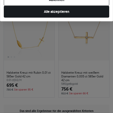
Alle akzeptieren
-12%
24h
-8%
Halskette Kreuz mit Rubin 0,01 ct
Halskette Kreuz mit weißem
585er Gold 42 cm
Diamanten 0,005 ct 585er Gold
42 cm
0.01 ct
|
SI2/H
695 €
585
|
gelbgold
756 €
790 €
Sie sparen 95 €
822 €
Sie sparen 66 €
Das sind alle Ergebnisse für die ausgewählten Kriterien