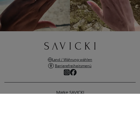
Land / Währung wählen
Barrierefreiheitsmenü
Marke SAVICKI
Online-Shopping
Unterstützung und wichtige Informationen
SICHERE ZAHLUNGEN