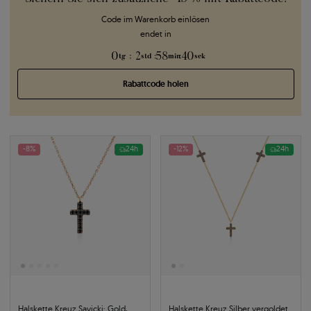
Code im Warenkorb einlösen
endet in
0
2
58
39
:
:
:
tg
std
min
sek
Rabattcode holen
-8%
24h
-12%
24h
Halskette Kreuz Savicki: Gold,
Halskette Kreuz Silber vergoldet