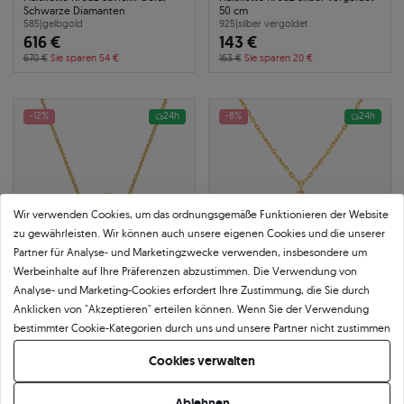
Schwarze Diamanten
50 cm
585
|
gelbgold
925
|
silber vergoldet
616 €
143 €
670 €
Sie sparen 54 €
163 €
Sie sparen 20 €
-12%
24h
-8%
24h
Wir verwenden Cookies, um das ordnungsgemäße Funktionieren der Website
zu gewährleisten. Wir können auch unsere eigenen Cookies und die unserer
Partner für Analyse- und Marketingzwecke verwenden, insbesondere um
Werbeinhalte auf Ihre Präferenzen abzustimmen. Die Verwendung von
Analyse- und Marketing-Cookies erfordert Ihre Zustimmung, die Sie durch
Anklicken von "Akzeptieren" erteilen können. Wenn Sie der Verwendung
Halskette Kreuz Savicki: Silber,
Halskette Kreuz mit weißen
bestimmter Cookie-Kategorien durch uns und unsere Partner nicht zustimmen
Zirkonia
Diamanten 0,05 ct 585er Gold 43
möchten, klicken Sie auf "Lassen Sie mich wählen" und bestimmen Sie Ihre
cm
925
|
silber vergoldet
Cookies verwalten
117 €
0.05 ct
|
SI2/G
Präferenzen. Sie können Ihre Zustimmung jederzeit widerrufen, indem Sie
708 €
Ihre Cookie-Einstellungen ändern.
133 €
Sie sparen 16 €
770 €
Sie sparen 62 €
Ablehnen