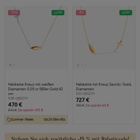
-50%
24h
-8%
24h
Halskette Kreuz mit weißen
Halskette mit Kreuz Savicki: Gold,
Diamanten 0,05 ct 585er Gold 42
Diamanten
cm
0.01 ct
|
SI2/H
0.05 ct
|
SI2/H
727 €
470 €
790 €
Sie sparen 63 €
940 €
Sie sparen 470 €
Summer Week:
0
d
:
2
h
:
58
m
:
39
s
Sichern Sie sich zusätzliche -15 % mit Rabattcode!