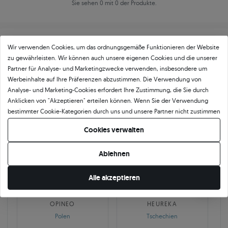
Sie sehen 0 mit 0 der Produkte.
Wir verwenden Cookies, um das ordnungsgemäße Funktionieren der Website
zu gewährleisten. Wir können auch unsere eigenen Cookies und die unserer
Partner für Analyse- und Marketingzwecke verwenden, insbesondere um
Werbeinhalte auf Ihre Präferenzen abzustimmen. Die Verwendung von
Über
11 484
5
★
-Bewertungen in ganz
Analyse- und Marketing-Cookies erfordert Ihre Zustimmung, die Sie durch
Anklicken von "Akzeptieren" erteilen können. Wenn Sie der Verwendung
Europa
bestimmter Cookie-Kategorien durch uns und unsere Partner nicht zustimmen
GEPRÜFTE BEWERTUNGEN UNSERER KUNDEN
möchten, klicken Sie auf "Lassen Sie mich wählen" und bestimmen Sie Ihre
Cookies verwalten
Präferenzen. Sie können Ihre Zustimmung jederzeit widerrufen, indem Sie
Ihre Cookie-Einstellungen ändern.
Ablehnen
🇵🇱
🇨🇿
Alle akzeptieren
10 468
252
OPINEO
HEUREKA
Polen
Tschechien