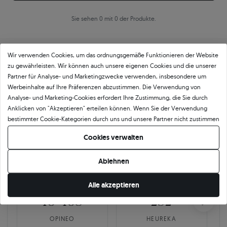
Sie sehen 0 mit 0 der Produkte.
Wir verwenden Cookies, um das ordnungsgemäße Funktionieren der Website
zu gewährleisten. Wir können auch unsere eigenen Cookies und die unserer
Partner für Analyse- und Marketingzwecke verwenden, insbesondere um
Werbeinhalte auf Ihre Präferenzen abzustimmen. Die Verwendung von
Analyse- und Marketing-Cookies erfordert Ihre Zustimmung, die Sie durch
Über
11 484
5
★
-Bewertungen in ganz
Anklicken von "Akzeptieren" erteilen können. Wenn Sie der Verwendung
Europa
bestimmter Cookie-Kategorien durch uns und unsere Partner nicht zustimmen
möchten, klicken Sie auf "Lassen Sie mich wählen" und bestimmen Sie Ihre
GEPRÜFTE BEWERTUNGEN UNSERER KUNDEN
Cookies verwalten
Präferenzen. Sie können Ihre Zustimmung jederzeit widerrufen, indem Sie
Ihre Cookie-Einstellungen ändern.
Ablehnen
🇵🇱
🇨🇿
Alle akzeptieren
10 468
252
OPINEO
HEUREKA