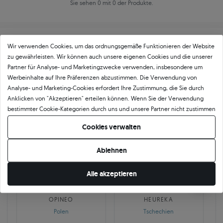
Sie sehen 0 mit 0 der Produkte.
Wir verwenden Cookies, um das ordnungsgemäße Funktionieren der Website
zu gewährleisten. Wir können auch unsere eigenen Cookies und die unserer
Partner für Analyse- und Marketingzwecke verwenden, insbesondere um
Werbeinhalte auf Ihre Präferenzen abzustimmen. Die Verwendung von
Über
11 484
5
★
-Bewertungen in ganz
Analyse- und Marketing-Cookies erfordert Ihre Zustimmung, die Sie durch
Anklicken von "Akzeptieren" erteilen können. Wenn Sie der Verwendung
Europa
bestimmter Cookie-Kategorien durch uns und unsere Partner nicht zustimmen
GEPRÜFTE BEWERTUNGEN UNSERER KUNDEN
möchten, klicken Sie auf "Lassen Sie mich wählen" und bestimmen Sie Ihre
Cookies verwalten
Präferenzen. Sie können Ihre Zustimmung jederzeit widerrufen, indem Sie
Ihre Cookie-Einstellungen ändern.
Ablehnen
🇵🇱
🇨🇿
Alle akzeptieren
10 468
252
OPINEO
HEUREKA
Polen
Tschechien