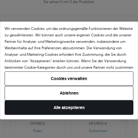
Sie sehen 0 mit 0 der Produkte.
Wir verwenden Cookies, um das ordnungsgemäße Funktionieren der Website
zu gewährleisten. Wir können auch unsere eigenen Cookies und die unserer
Partner für Analyse- und Marketingzwecke verwenden, insbesondere um
Werbeinhalte auf Ihre Präferenzen abzustimmen. Die Verwendung von
Über
11 484
5
★
-Bewertungen in ganz
Analyse- und Marketing-Cookies erfordert Ihre Zustimmung, die Sie durch
Anklicken von "Akzeptieren" erteilen können. Wenn Sie der Verwendung
Europa
bestimmter Cookie-Kategorien durch uns und unsere Partner nicht zustimmen
GEPRÜFTE BEWERTUNGEN UNSERER KUNDEN
möchten, klicken Sie auf "Lassen Sie mich wählen" und bestimmen Sie Ihre
Cookies verwalten
Präferenzen. Sie können Ihre Zustimmung jederzeit widerrufen, indem Sie
Ihre Cookie-Einstellungen ändern.
Ablehnen
🇵🇱
🇨🇿
Alle akzeptieren
10 468
252
OPINEO
HEUREKA
Polen
Tschechien