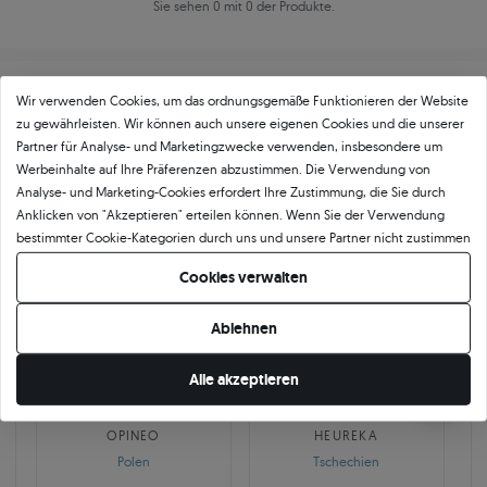
Sie sehen 0 mit 0 der Produkte.
Wir verwenden Cookies, um das ordnungsgemäße Funktionieren der Website
zu gewährleisten. Wir können auch unsere eigenen Cookies und die unserer
Partner für Analyse- und Marketingzwecke verwenden, insbesondere um
Werbeinhalte auf Ihre Präferenzen abzustimmen. Die Verwendung von
Über
11 484
5
★
-Bewertungen in ganz
Analyse- und Marketing-Cookies erfordert Ihre Zustimmung, die Sie durch
Anklicken von "Akzeptieren" erteilen können. Wenn Sie der Verwendung
Europa
bestimmter Cookie-Kategorien durch uns und unsere Partner nicht zustimmen
GEPRÜFTE BEWERTUNGEN UNSERER KUNDEN
möchten, klicken Sie auf "Lassen Sie mich wählen" und bestimmen Sie Ihre
Cookies verwalten
Präferenzen. Sie können Ihre Zustimmung jederzeit widerrufen, indem Sie
Ihre Cookie-Einstellungen ändern.
Ablehnen
🇵🇱
🇨🇿
Alle akzeptieren
10 468
252
OPINEO
HEUREKA
Polen
Tschechien