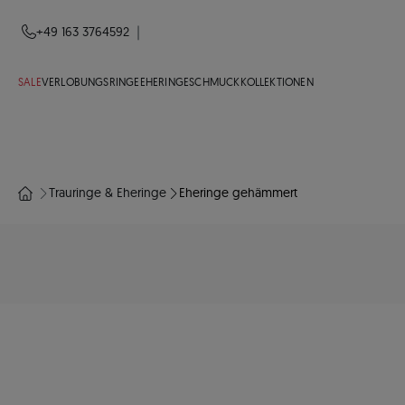
|
+49 163 3764592
SALE
VERLOBUNGSRINGE
EHERINGE
SCHMUCK
KOLLEKTIONEN
Trauringe & Eheringe
Eheringe gehämmert