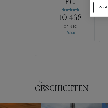
🇵🇱
können Ih
Cooki
10 468
OPINEO
Polen
IHRE
GESCHICHTEN