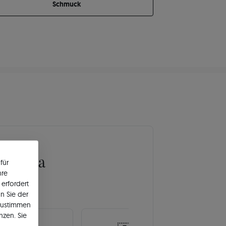
Schmuck
Europa
für
hre
erfordert
n Sie der
zustimmen
nzen. Sie