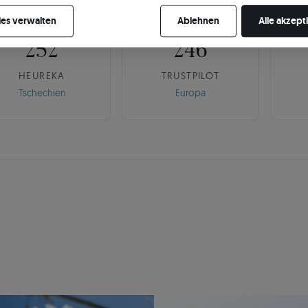
🇨🇿
🌍
re Zustimmung jederzeit widerrufen, indem Sie Ihre Cookie-Einstellung
es verwalten
Ablehnen
Alle akzept
252
246
HEUREKA
TRUSTPILOT
Tschechien
Europa