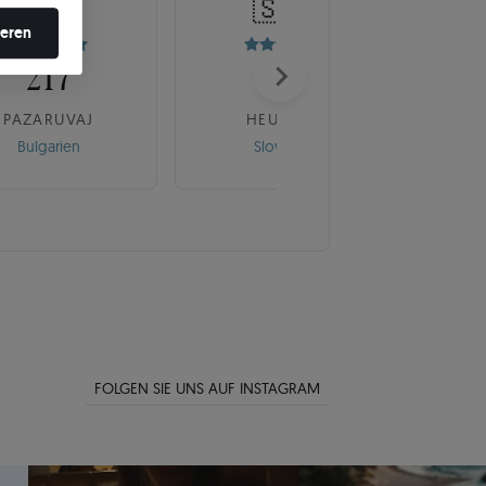
🇧🇬
🇸🇰
en ändern.
ieren
217
175
PAZARUVAJ
HEUREKA
Bulgarien
Slowakei
FOLGEN SIE UNS AUF INSTAGRAM