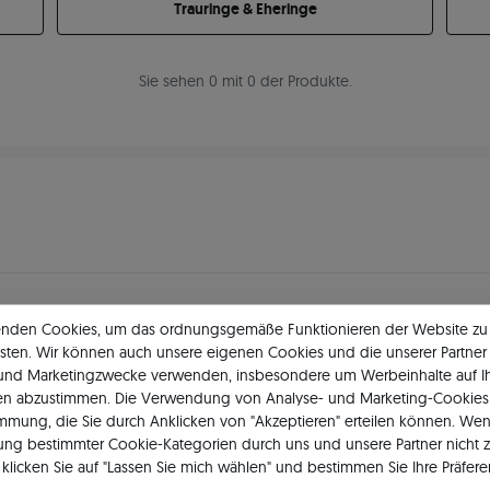
Trauringe & Eheringe
Sie sehen 0 mit 0 der Produkte.
enden Cookies, um das ordnungsgemäße Funktionieren der Website zu
11 484
5
★
-Bewertungen in ganz 
sten. Wir können auch unsere eigenen Cookies und die unserer Partner 
 und Marketingzwecke verwenden, insbesondere um Werbeinhalte auf I
GEPRÜFTE BEWERTUNGEN UNSERER KUNDEN
en abzustimmen. Die Verwendung von Analyse- und Marketing-Cookies 
immung, die Sie durch Anklicken von "Akzeptieren" erteilen können. Wen
ng bestimmter Cookie-Kategorien durch uns und unsere Partner nicht 
klicken Sie auf "Lassen Sie mich wählen" und bestimmen Sie Ihre Präfere