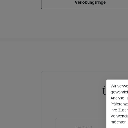
Verlobungsringe
Wir verw
Über
gewährlei
Analyse-
Präferenz
Ihre Zust
Verwendu
möchten, 