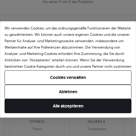
Sie sehen 0 mit 0 der Produkte.
Wir verwenden Cookies, um das ordnungsgemäße Funktionieren der Website
zu gewährleisten. Wir können auch unsere eigenen Cookies und die unserer
Partner für Analyse- und Marketingzwecke verwenden, insbesondere um
Werbeinhalte auf Ihre Präferenzen abzustimmen. Die Verwendung von
Über
11 484
5
★
-Bewertungen in ganz
Analyse- und Marketing-Cookies erfordert Ihre Zustimmung, die Sie durch
Anklicken von "Akzeptieren" erteilen können. Wenn Sie der Verwendung
Europa
bestimmter Cookie-Kategorien durch uns und unsere Partner nicht zustimmen
GEPRÜFTE BEWERTUNGEN UNSERER KUNDEN
möchten, klicken Sie auf "Lassen Sie mich wählen" und bestimmen Sie Ihre
Cookies verwalten
Präferenzen. Sie können Ihre Zustimmung jederzeit widerrufen, indem Sie
Ihre Cookie-Einstellungen ändern.
Ablehnen
🇵🇱
🇨🇿
Alle akzeptieren
10 468
252
OPINEO
HEUREKA
Polen
Tschechien