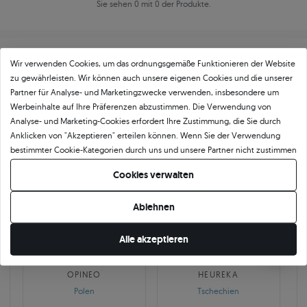
Sie sehen 0 mit 0 der Produkte.
Wir verwenden Cookies, um das ordnungsgemäße Funktionieren der Website
zu gewährleisten. Wir können auch unsere eigenen Cookies und die unserer
Partner für Analyse- und Marketingzwecke verwenden, insbesondere um
Werbeinhalte auf Ihre Präferenzen abzustimmen. Die Verwendung von
Über
11 484
5
★
-Bewertungen in ganz
Analyse- und Marketing-Cookies erfordert Ihre Zustimmung, die Sie durch
Anklicken von "Akzeptieren" erteilen können. Wenn Sie der Verwendung
Europa
bestimmter Cookie-Kategorien durch uns und unsere Partner nicht zustimmen
GEPRÜFTE BEWERTUNGEN UNSERER KUNDEN
möchten, klicken Sie auf "Lassen Sie mich wählen" und bestimmen Sie Ihre
Cookies verwalten
Präferenzen. Sie können Ihre Zustimmung jederzeit widerrufen, indem Sie
Ihre Cookie-Einstellungen ändern.
Ablehnen
🇵🇱
🇨🇿
Alle akzeptieren
10 468
252
OPINEO
HEUREKA
Polen
Tschechien