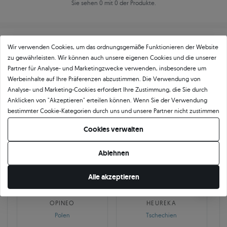
Sie sehen 0 mit 0 der Produkte.
Wir verwenden Cookies, um das ordnungsgemäße Funktionieren der Website
zu gewährleisten. Wir können auch unsere eigenen Cookies und die unserer
Partner für Analyse- und Marketingzwecke verwenden, insbesondere um
Werbeinhalte auf Ihre Präferenzen abzustimmen. Die Verwendung von
Über
11 484
5
★
-Bewertungen in ganz
Analyse- und Marketing-Cookies erfordert Ihre Zustimmung, die Sie durch
Anklicken von "Akzeptieren" erteilen können. Wenn Sie der Verwendung
Europa
bestimmter Cookie-Kategorien durch uns und unsere Partner nicht zustimmen
GEPRÜFTE BEWERTUNGEN UNSERER KUNDEN
möchten, klicken Sie auf "Lassen Sie mich wählen" und bestimmen Sie Ihre
Cookies verwalten
Präferenzen. Sie können Ihre Zustimmung jederzeit widerrufen, indem Sie
Ihre Cookie-Einstellungen ändern.
Ablehnen
🇵🇱
🇨🇿
Alle akzeptieren
10 468
252
OPINEO
HEUREKA
Polen
Tschechien