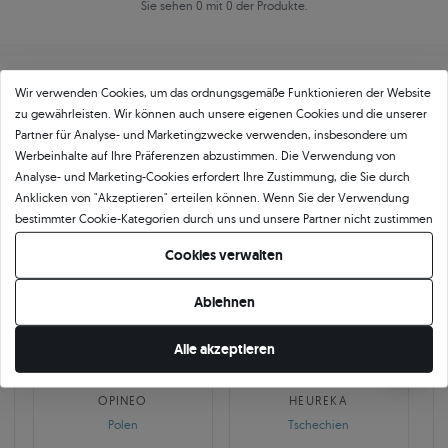
Sie sehen 0 mit 0 der Produkte.
Wir verwenden Cookies, um das ordnungsgemäße Funktionieren der Website
zu gewährleisten. Wir können auch unsere eigenen Cookies und die unserer
Partner für Analyse- und Marketingzwecke verwenden, insbesondere um
Werbeinhalte auf Ihre Präferenzen abzustimmen. Die Verwendung von
Über
11 484
5
★
-Bewertungen in ganz
Analyse- und Marketing-Cookies erfordert Ihre Zustimmung, die Sie durch
Anklicken von "Akzeptieren" erteilen können. Wenn Sie der Verwendung
Europa
bestimmter Cookie-Kategorien durch uns und unsere Partner nicht zustimmen
GEPRÜFTE BEWERTUNGEN UNSERER KUNDEN
möchten, klicken Sie auf "Lassen Sie mich wählen" und bestimmen Sie Ihre
Cookies verwalten
Präferenzen. Sie können Ihre Zustimmung jederzeit widerrufen, indem Sie
Ihre Cookie-Einstellungen ändern.
Ablehnen
🇵🇱
🇨🇿
Alle akzeptieren
10 468
252
OPINEO
HEUREKA
Polen
Tschechien