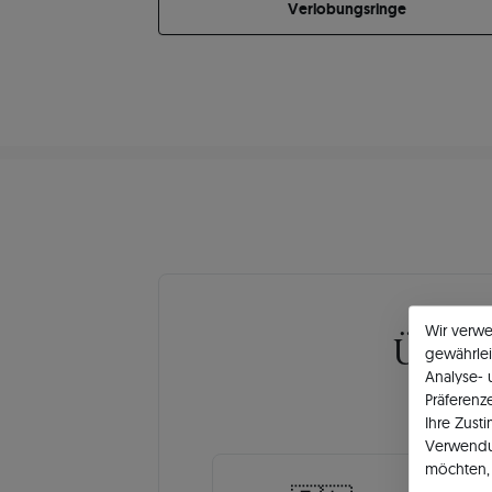
Verlobungsringe
Wir verw
Über
gewährlei
Analyse-
Präferenz
Ihre Zust
Verwendu
möchten, 