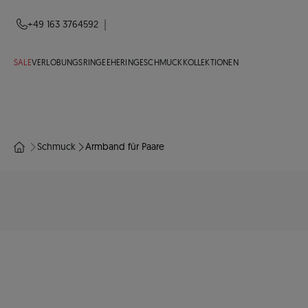
|
+49 163 3764592
SALE
VERLOBUNGSRINGE
EHERINGE
SCHMUCK
KOLLEKTIONEN
Schmuck
Armband für Paare