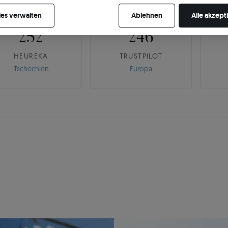
🇨🇿
🌍
re Zustimmung jederzeit widerrufen, indem Sie Ihre Cookie-Einstellung
es verwalten
Ablehnen
Alle akzept
252
246
HEUREKA
TRUSTPILOT
Tschechien
Europa