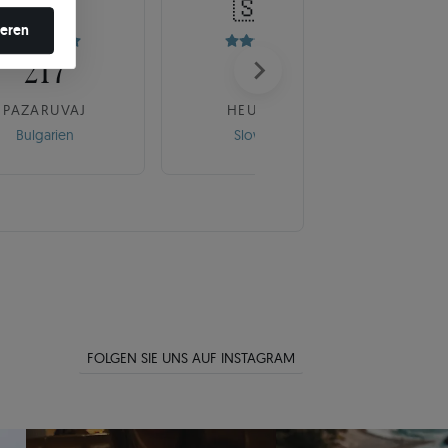
🇧🇬
🇸🇰
en ändern.
ieren
217
175
PAZARUVAJ
HEUREKA
Bulgarien
Slowakei
FOLGEN SIE UNS AUF INSTAGRAM