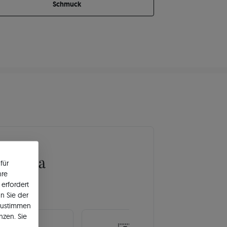
Schmuck
Europa
für
hre
erfordert
n Sie der
zustimmen
nzen. Sie