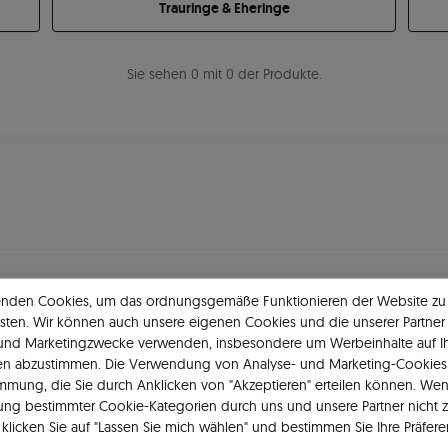
Trauringe & Eheringe
Sie sehen 0 mit 0 der Produkte.
enden Cookies, um das ordnungsgemäße Funktionieren der Website zu
11 484
5
★
-Bewertungen in ganz 
sten. Wir können auch unsere eigenen Cookies und die unserer Partner 
 und Marketingzwecke verwenden, insbesondere um Werbeinhalte auf I
GEPRÜFTE BEWERTUNGEN UNSERER KUNDEN
en abzustimmen. Die Verwendung von Analyse- und Marketing-Cookies 
immung, die Sie durch Anklicken von "Akzeptieren" erteilen können. Wen
ng bestimmter Cookie-Kategorien durch uns und unsere Partner nicht 
klicken Sie auf "Lassen Sie mich wählen" und bestimmen Sie Ihre Präfere