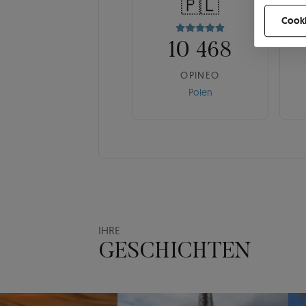
🇵🇱
können Ih
Cooki
10 468
OPINEO
Polen
IHRE
GESCHICHTEN