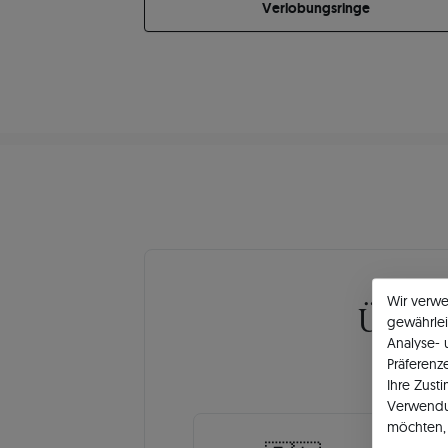
Verlobungsringe
Wir verw
Über
gewährlei
Analyse-
Präferenz
Ihre Zust
Verwendu
möchten, 