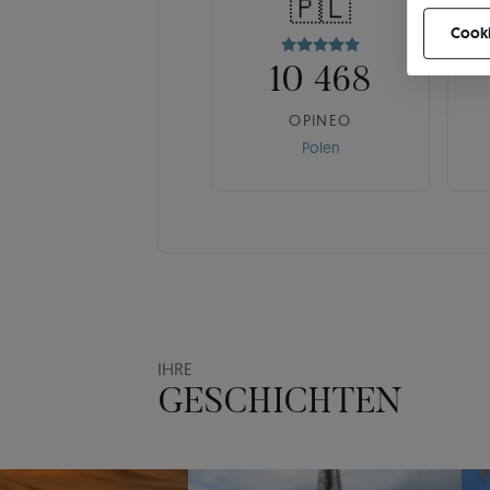
🇵🇱
können Ih
Cooki
10 468
OPINEO
Polen
IHRE
GESCHICHTEN