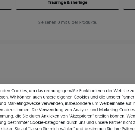
Trauringe & Eheringe
Sie sehen 0 mit 0 der Produkte.
enden Cookies, um das ordnungsgemäße Funktionieren der Website zu
11 484
5
★
-Bewertungen in ganz 
sten. Wir können auch unsere eigenen Cookies und die unserer Partner 
 und Marketingzwecke verwenden, insbesondere um Werbeinhalte auf I
GEPRÜFTE BEWERTUNGEN UNSERER KUNDEN
en abzustimmen. Die Verwendung von Analyse- und Marketing-Cookies 
immung, die Sie durch Anklicken von "Akzeptieren" erteilen können. Wen
ng bestimmter Cookie-Kategorien durch uns und unsere Partner nicht 
klicken Sie auf "Lassen Sie mich wählen" und bestimmen Sie Ihre Präfere