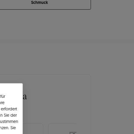
Schmuck
Europa
für
hre
erfordert
n Sie der
zustimmen
nzen. Sie