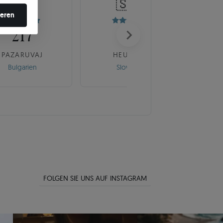
🇧🇬
🇸🇰
en ändern.
ieren
217
175
PAZARUVAJ
HEUREKA
Bulgarien
Slowakei
FOLGEN SIE UNS AUF INSTAGRAM