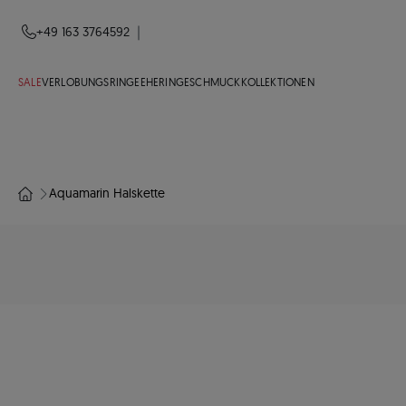
|
+49 163 3764592
SALE
VERLOBUNGSRINGE
EHERINGE
SCHMUCK
KOLLEKTIONEN
Aquamarin Halskette