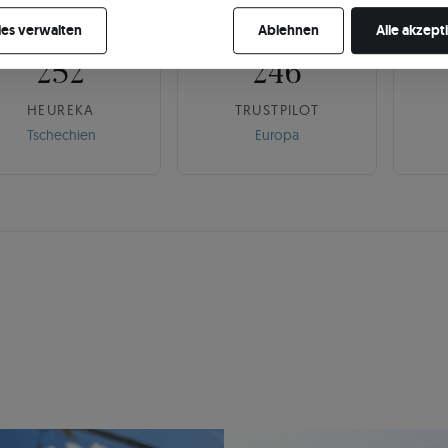
🇨🇿
🌍
re Zustimmung jederzeit widerrufen, indem Sie Ihre Cookie-Einstellung
es verwalten
Ablehnen
Alle akzept
252
246
HEUREKA
TRUSTPILOT
Tschechien
Europa