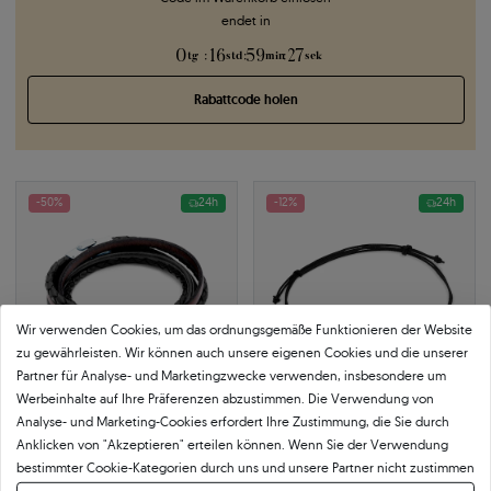
endet in
0
16
59
26
:
:
:
tg
std
min
sek
Rabattcode holen
-50%
24h
-12%
24h
Wir verwenden Cookies, um das ordnungsgemäße Funktionieren der Website
zu gewährleisten. Wir können auch unsere eigenen Cookies und die unserer
Partner für Analyse- und Marketingzwecke verwenden, insbesondere um
Werbeinhalte auf Ihre Präferenzen abzustimmen. Die Verwendung von
Analyse- und Marketing-Cookies erfordert Ihre Zustimmung, die Sie durch
Anklicken von "Akzeptieren" erteilen können. Wenn Sie der Verwendung
Armband Herren Savicki: Leder,
Armband Rechteck 585er Gold
bestimmter Cookie-Kategorien durch uns und unsere Partner nicht zustimmen
Riemen
585
|
gelbgold
möchten, klicken Sie auf "Lassen Sie mich wählen" und bestimmen Sie Ihre