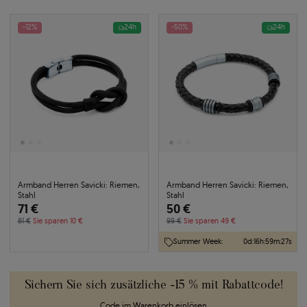
-12%
24h
-50%
24h
Armband Herren Savicki: Riemen,
Armband Herren Savicki: Riemen,
Stahl
Stahl
71 €
50 €
81 €
Sie sparen 10 €
99 €
Sie sparen 49 €
Summer Week:
0
d
:
16
h
:
59
m
:
26
s
Sichern Sie sich zusätzliche -15 % mit Rabattcode!
Code im Warenkorb einlösen