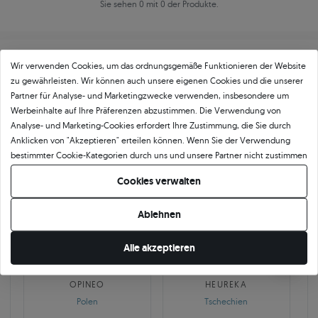
Sie sehen 0 mit 0 der Produkte.
Wir verwenden Cookies, um das ordnungsgemäße Funktionieren der Website
zu gewährleisten. Wir können auch unsere eigenen Cookies und die unserer
Partner für Analyse- und Marketingzwecke verwenden, insbesondere um
Werbeinhalte auf Ihre Präferenzen abzustimmen. Die Verwendung von
Über
11 484
5
★
-Bewertungen in ganz
Analyse- und Marketing-Cookies erfordert Ihre Zustimmung, die Sie durch
Anklicken von "Akzeptieren" erteilen können. Wenn Sie der Verwendung
Europa
bestimmter Cookie-Kategorien durch uns und unsere Partner nicht zustimmen
GEPRÜFTE BEWERTUNGEN UNSERER KUNDEN
möchten, klicken Sie auf "Lassen Sie mich wählen" und bestimmen Sie Ihre
Cookies verwalten
Präferenzen. Sie können Ihre Zustimmung jederzeit widerrufen, indem Sie
Ihre Cookie-Einstellungen ändern.
Ablehnen
🇵🇱
🇨🇿
Alle akzeptieren
10 468
252
OPINEO
HEUREKA
Polen
Tschechien