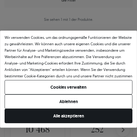
die Filter
Sie sehen 1 mit 1 der Produkte.
Wir verwenden Cookies, um das ordnungsgemäße Funktionieren der Website
zu gewährleisten. Wir können auch unsere eigenen Cookies und die unserer
Partner für Analyse- und Marketingzwecke verwenden, insbesondere um
Werbeinhalte auf Ihre Präferenzen abzustimmen. Die Verwendung von
Analyse- und Marketing-Cookies erfordert Ihre Zustimmung, die Sie durch
Anklicken von "Akzeptieren" erteilen können. Wenn Sie der Verwendung
Über
11 484
5
★
-Bewertungen in ganz
bestimmter Cookie-Kategorien durch uns und unsere Partner nicht zustimmen
Europa
möchten, klicken Sie auf "Lassen Sie mich wählen" und bestimmen Sie Ihre
Cookies verwalten
Präferenzen. Sie können Ihre Zustimmung jederzeit widerrufen, indem Sie
GEPRÜFTE BEWERTUNGEN UNSERER KUNDEN
Ihre Cookie-Einstellungen ändern.
Ablehnen
🇵🇱
🇨🇿
Alle akzeptieren
10 468
252