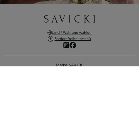
Land / Währung wählen
Barrierefreiheitsmenü
Marke SAVICKI
Online-Shopping
Verlobungsring Classical Inspiration: Gold, Diamanten
Unterstützung und wichtige Informationen
1.686 €
1.551 €
-
135 €
SICHERE ZAHLUNGEN
ZURÜCK ZUR KONFIGURATION
VERSANDARTEN