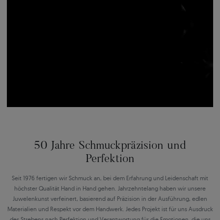
50 Jahre Schmuckpräzision und
Perfektion
Seit 1976 fertigen wir Schmuck an, bei dem Erfahrung und Leidenschaft mit
höchster Qualität Hand in Hand gehen. Jahrzehntelang haben wir unsere
Juwelenkunst verfeinert, basierend auf Präzision in der Ausführung, edlen
Materialien und Respekt vor dem Handwerk. Jedes Projekt ist für uns Ausdruck
des Strebens nach Perfektion und Verantwortung für die Emotionen, die uns