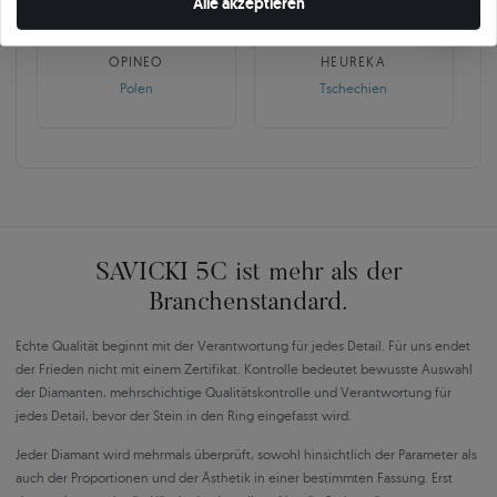
Alle akzeptieren
10 468
252
OPINEO
HEUREKA
Polen
Tschechien
SAVICKI 5C ist mehr als der
Branchenstandard.
Echte Qualität beginnt mit der Verantwortung für jedes Detail. Für uns endet
der Frieden nicht mit einem Zertifikat. Kontrolle bedeutet bewusste Auswahl
der Diamanten, mehrschichtige Qualitätskontrolle und Verantwortung für
jedes Detail, bevor der Stein in den Ring eingefasst wird.
Jeder Diamant wird mehrmals überprüft, sowohl hinsichtlich der Parameter als
auch der Proportionen und der Ästhetik in einer bestimmten Fassung. Erst