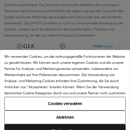
Ausführungsstandard. Das Dokument beschreibt detailliert die wichtigsten
Parameter des Schmucks, einschließlich der Legierung und des Gewichts des
Goldes sowie der Merkmale des eingefassten Steins oder des verwendeten
Edelmetalls. Das SAVICKI-Zertifikat ist nicht nur eine formelle Bestätigung der
Qualität, sondern auch ein Beweis für die Kunstfertigkeit, Präzision und
Verantwortung, mit der wir jedes Schmuckstück herstellen.
Wir verwenden Cookies, um das ordnungsgemäße Funktionieren der Website
zu gewährleisten. Wir können auch unsere eigenen Cookies und die unserer
Partner für Analyse- und Marketingzwecke verwenden, insbesondere um
Werbeinhalte auf Ihre Präferenzen abzustimmen. Die Verwendung von
Über
11 484
5
★
-Bewertungen in ganz
Analyse- und Marketing-Cookies erfordert Ihre Zustimmung, die Sie durch
Anklicken von "Akzeptieren" erteilen können. Wenn Sie der Verwendung
Europa
bestimmter Cookie-Kategorien durch uns und unsere Partner nicht zustimmen
GEPRÜFTE BEWERTUNGEN UNSERER KUNDEN
möchten, klicken Sie auf "Lassen Sie mich wählen" und bestimmen Sie Ihre
Cookies verwalten
Präferenzen. Sie können Ihre Zustimmung jederzeit widerrufen, indem Sie
Ihre Cookie-Einstellungen ändern.
Ablehnen
🇵🇱
🇨🇿