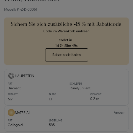
Modell: PI-Z-D-00061
Sichern Sie sich zusätzliche -15 % mit Rabattcode!
Code im Warenkorb einlösen
endet in
1
d
7
h
55
m
48
s
Rabattcode holen
HAUPTSTEIN
ART
SCHLEIFEN
Diamant
Rund/Brillant
REINHEIT
FARBE
GEWICHT
0.2 ct
SI2
H
Ändern
MATERIAL
ART
LEGIERUNG
Gelbgold
585