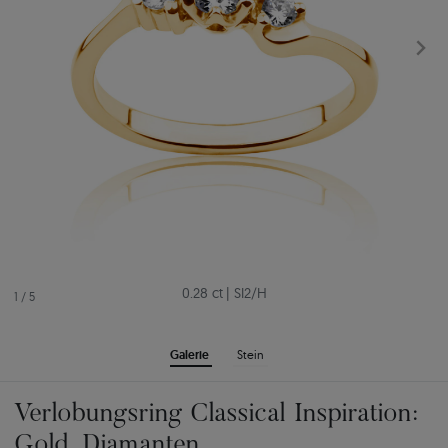
0.28 ct
|
SI2/H
1
/
5
Galerie
Stein
Verlobungsring Classical Inspiration:
Gold, Diamanten