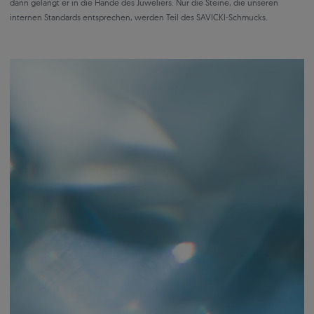
dann gelangt er in die Hände des Juweliers. Nur die Steine, die unseren
internen Standards entsprechen, werden Teil des SAVICKI-Schmucks.