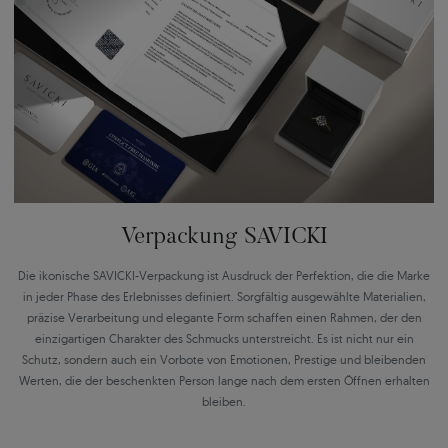
Verpackung SAVICKI
Die ikonische SAVICKI-Verpackung ist Ausdruck der Perfektion, die die Marke
in jeder Phase des Erlebnisses definiert. Sorgfältig ausgewählte Materialien,
präzise Verarbeitung und elegante Form schaffen einen Rahmen, der den
einzigartigen Charakter des Schmucks unterstreicht. Es ist nicht nur ein
Schutz, sondern auch ein Vorbote von Emotionen, Prestige und bleibenden
Werten, die der beschenkten Person lange nach dem ersten Öffnen erhalten
bleiben.