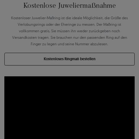
Kostenlose Juweliermaßnahme
Kostenloser Juwelier-Maßring ist die ideale Möglichkeit, die Größe des
Verlobungsrings oder der Eheringe zu messen. Der Maßring ist
vollkommen gratis, Sie müssen ihn weder zurückgeben noch
Versandkosten tragen. Sie brauchen nur den passenden Ring auf den
Finger zu legen und seine Nummer abzulesen.
Kostenloses Ringmaß bestellen