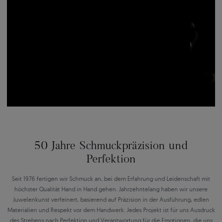
50 Jahre Schmuckpräzision und
Perfektion
Seit 1976 fertigen wir Schmuck an, bei dem Erfahrung und Leidenschaft mit
höchster Qualität Hand in Hand gehen. Jahrzehntelang haben wir unsere
Juwelenkunst verfeinert, basierend auf Präzision in der Ausführung, edlen
Materialien und Respekt vor dem Handwerk. Jedes Projekt ist für uns Ausdruck
des Strebens nach Perfektion und Verantwortung für die Emotionen, die uns