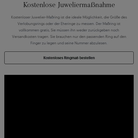
Kostenlose Juweliermaßnahme
Kostenloser Juwelier-Maßring ist die ideale Möglichkeit, die Größe des
Verlobungsrings oder der Eheringe zu messen. Der Maßring ist
vollkommen gratis, Sie müssen ihn weder zurückgeben noch
Versandkosten tragen. Sie brauchen nur den passenden Ring auf den
Finger zu legen und seine Nummer abzulesen.
Kostenloses Ringmaß bestellen