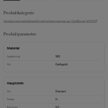
Produktkategorie
Verlobungsringe
Gelbgoldringe
Verlobungsringe aus Gold
Ringe SAVICKI®
Produktparameter:
Material
Legierung
585
Art
Gelbgold
Hauptstein
Art
Diamant
Farbe
H
Reinheit
SI2