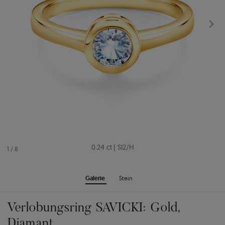
0.24 ct
|
SI2/H
1
/
8
Galerie
Stein
Verlobungsring SAVICKI: Gold,
Diamant