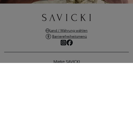
Land / Währung wählen
Barrierefreiheitsmenü
Marke SAVICKI
Online-Shopping
Verlobungsring SAVICKI: Gold, Diamant
Unterstützung und wichtige Informationen
1.707 €
1.570 €
-
137 €
SICHERE ZAHLUNGEN
ZURÜCK ZUR KONFIGURATION
VERSANDARTEN