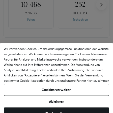
10 468
252
OPINEO
HEUREKA
Polen
Tschechien
Wir verwenden Cookies, um das ordnungsgemäße Funktionieren der Website
zu gewährleisten. Wir können auch unsere eigenen Cookies und die unserer
Partner für Analyse- und Marketingzwecke verwenden, insbesondere um
SAVICKI 5C ist mehr als der
Werbeinhalte auf Ihre Präferenzen abzustimmen. Die Verwendung von
Branchenstandard.
Analyse- und Marketing-Cookies erfordert Ihre Zustimmung, die Sie durch
Anklicken von "Akzeptieren" erteilen können. Wenn Sie der Verwendung
Echte Qualität beginnt mit der Verantwortung für jedes Detail. Für uns endet
bestimmter Cookie-Kategorien durch uns und unsere Partner nicht zustimmen
der Frieden nicht mit einem Zertifikat. Kontrolle bedeutet bewusste Auswahl
möchten, klicken Sie auf "Lassen Sie mich wählen" und bestimmen Sie Ihre
der Diamanten, mehrschichtige Qualitätskontrolle und Verantwortung für
Cookies verwalten
Präferenzen. Sie können Ihre Zustimmung jederzeit widerrufen, indem Sie
jedes Detail, bevor der Stein in den Ring eingefasst wird.
Ihre Cookie-Einstellungen ändern.
Ablehnen
Jeder Diamant wird mehrmals überprüft, sowohl hinsichtlich der Parameter als
auch der Proportionen und der Ästhetik in einer bestimmten Fassung. Erst