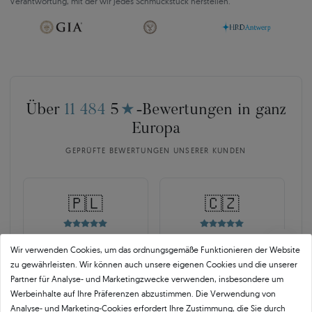
Verantwortung, mit der wir jedes Schmuckstück herstellen.
Über
11 484
5
★
-Bewertungen in ganz
Europa
GEPRÜFTE BEWERTUNGEN UNSERER KUNDEN
🇵🇱
🇨🇿
10 468
252
Wir verwenden Cookies, um das ordnungsgemäße Funktionieren der Website
zu gewährleisten. Wir können auch unsere eigenen Cookies und die unserer
OPINEO
HEUREKA
Partner für Analyse- und Marketingzwecke verwenden, insbesondere um
Polen
Tschechien
Werbeinhalte auf Ihre Präferenzen abzustimmen. Die Verwendung von
Analyse- und Marketing-Cookies erfordert Ihre Zustimmung, die Sie durch