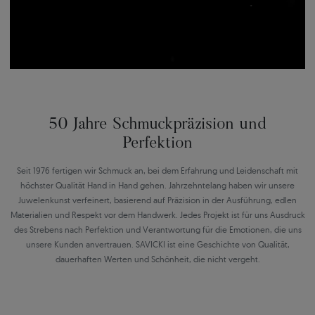
50 Jahre Schmuckpräzision und
Perfektion
Seit 1976 fertigen wir Schmuck an, bei dem Erfahrung und Leidenschaft mit
höchster Qualität Hand in Hand gehen. Jahrzehntelang haben wir unsere
Juwelenkunst verfeinert, basierend auf Präzision in der Ausführung, edlen
Materialien und Respekt vor dem Handwerk. Jedes Projekt ist für uns Ausdruck
des Strebens nach Perfektion und Verantwortung für die Emotionen, die uns
unsere Kunden anvertrauen. SAVICKI ist eine Geschichte von Qualität,
dauerhaften Werten und Schönheit, die nicht vergeht.