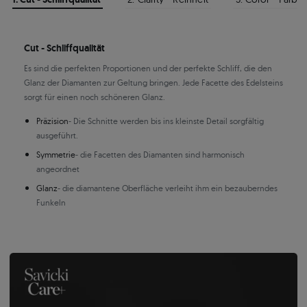
Cut - Schliffqualität
Es sind die perfekten Proportionen und der perfekte Schliff, die den
Glanz der Diamanten zur Geltung bringen. Jede Facette des Edelsteins
sorgt für einen noch schöneren Glanz.
Präzision
- Die Schnitte werden bis ins kleinste Detail sorgfältig
ausgeführt.
Symmetrie
- die Facetten des Diamanten sind harmonisch
angeordnet
Glanz
- die diamantene Oberfläche verleiht ihm ein bezauberndes
Funkeln