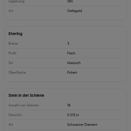
Legierung
585
Art
Gelbgold
Ehering
Breite
3
Profil
Flach
Stil
klassisch
Oberfläche
Poliert
Stein in der Schiene
Anzahl von Steinen
18
Gewicht
0.013 ct
Art
Schwarzer Diamant