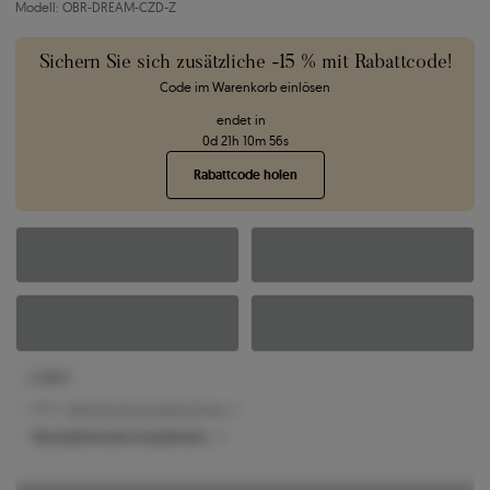
Modell: OBR-DREAM-CZD-Z
Sichern Sie sich zusätzliche -15 % mit Rabattcode!
Code im Warenkorb einlösen
endet in
0
d
21
h
10
m
55
s
Rabattcode holen
2.338 €
1.964 € -
Niedrigster Preis der letzten 30 Tage
Was bestimmt den Produktpreis?