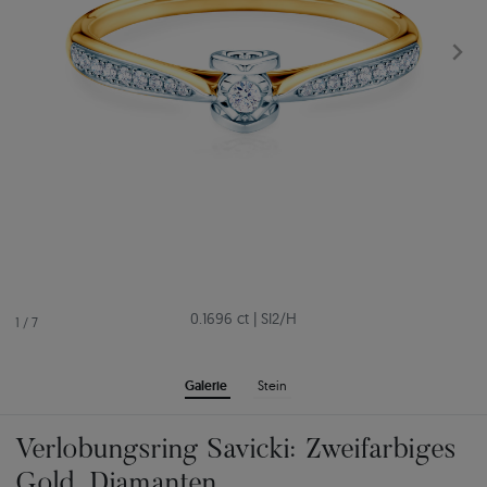
0.1696 ct
|
SI2/H
1
/
7
Galerie
Stein
Verlobungsring Savicki: Zweifarbiges
Gold, Diamanten