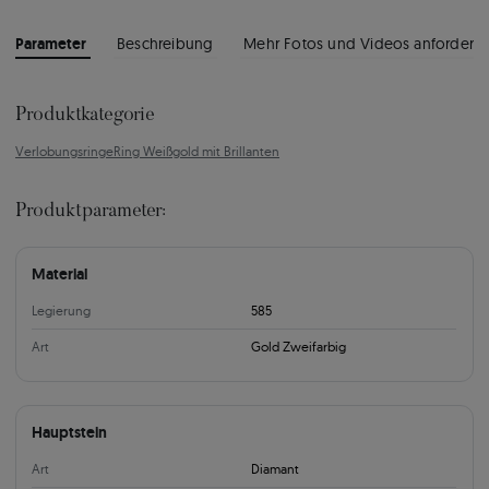
Parameter
Beschreibung
Mehr Fotos und Videos anfordern
Produktkategorie
Verlobungsringe
Ring Weißgold mit Brillanten
Produktparameter:
Material
Legierung
585
Art
Gold Zweifarbig
Hauptstein
Art
Diamant