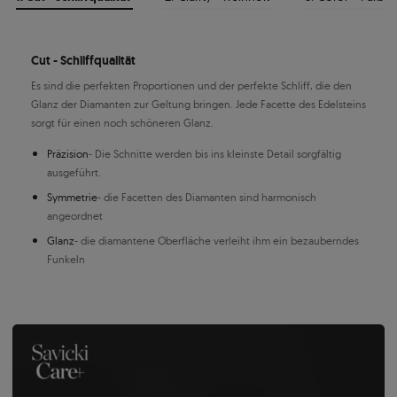
Cut - Schliffqualität
Es sind die perfekten Proportionen und der perfekte Schliff, die den
Glanz der Diamanten zur Geltung bringen. Jede Facette des Edelsteins
sorgt für einen noch schöneren Glanz.
Präzision
- Die Schnitte werden bis ins kleinste Detail sorgfältig
ausgeführt.
Symmetrie
- die Facetten des Diamanten sind harmonisch
angeordnet
Glanz
- die diamantene Oberfläche verleiht ihm ein bezauberndes
Funkeln