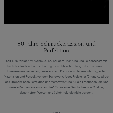
50 Jahre Schmuckpräzision und
Perfektion
Seit 1976 fertigen wir Schmuck an, bei dem Erfahrung und Leidenschaft mit
höchster Qualität Hand in Hand gehen. Jahrzehntelang haben wir unsere
Juwelenkunst verfeinert, basierend auf Präzision in der Ausführung, edlen
Materialien und Respekt vor dem Handwerk. Jedes Projekt ist für uns Ausdruck
des Strebens nach Perfektion und Verantwortung für die Emotionen, die uns
unsere Kunden anvertrauen. SAVICKI ist eine Geschichte von Qualität,
dauerhaften Werten und Schönheit, die nicht vergeht.