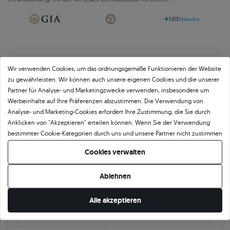
Wir verwenden Cookies, um das ordnungsgemäße Funktionieren der Website
Über
11 484
5
★
-Bewertungen in ganz
zu gewährleisten. Wir können auch unsere eigenen Cookies und die unserer
Partner für Analyse- und Marketingzwecke verwenden, insbesondere um
Europa
Werbeinhalte auf Ihre Präferenzen abzustimmen. Die Verwendung von
GEPRÜFTE BEWERTUNGEN UNSERER KUNDEN
Analyse- und Marketing-Cookies erfordert Ihre Zustimmung, die Sie durch
Anklicken von "Akzeptieren" erteilen können. Wenn Sie der Verwendung
bestimmter Cookie-Kategorien durch uns und unsere Partner nicht zustimmen
möchten, klicken Sie auf "Lassen Sie mich wählen" und bestimmen Sie Ihre
🇵🇱
🇨🇿
Cookies verwalten
Präferenzen. Sie können Ihre Zustimmung jederzeit widerrufen, indem Sie
Ihre Cookie-Einstellungen ändern.
10 468
252
Ablehnen
OPINEO
HEUREKA
Alle akzeptieren
Polen
Tschechien