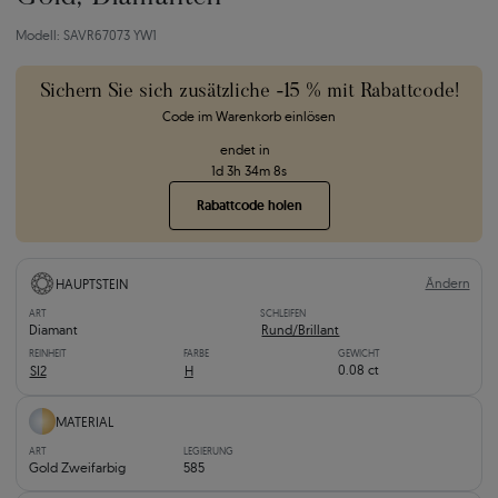
Modell: SAVR67073 YW1
Sichern Sie sich zusätzliche -15 % mit Rabattcode!
Code im Warenkorb einlösen
endet in
1
d
3
h
34
m
7
s
Rabattcode holen
Ändern
HAUPTSTEIN
ART
SCHLEIFEN
Diamant
Rund/Brillant
REINHEIT
FARBE
GEWICHT
0.08 ct
SI2
H
MATERIAL
ART
LEGIERUNG
Gold Zweifarbig
585