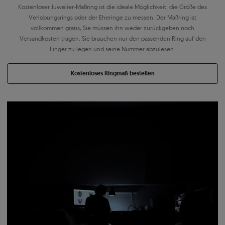
Kostenloser Juwelier-Maßring ist die ideale Möglichkeit, die Größe des
Verlobungsrings oder der Eheringe zu messen. Der Maßring ist
vollkommen gratis, Sie müssen ihn weder zurückgeben noch
Versandkosten tragen. Sie brauchen nur den passenden Ring auf den
Finger zu legen und seine Nummer abzulesen.
Kostenloses Ringmaß bestellen