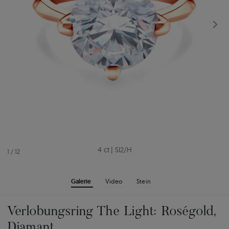
4 ct
|
SI2/H
1
/
12
Galerie
Video
Stein
Verlobungsring The Light: Roségold,
Diamant