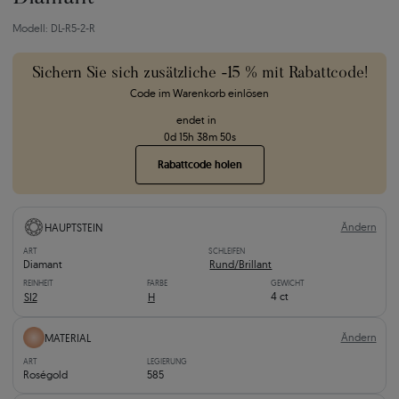
Modell: DL-R5-2-R
Sichern Sie sich zusätzliche -15 % mit Rabattcode!
Code im Warenkorb einlösen
endet in
0
d
15
h
38
m
49
s
Rabattcode holen
Ändern
HAUPTSTEIN
ART
SCHLEIFEN
Diamant
Rund/Brillant
REINHEIT
FARBE
GEWICHT
4 ct
SI2
H
Ändern
MATERIAL
ART
LEGIERUNG
Roségold
585