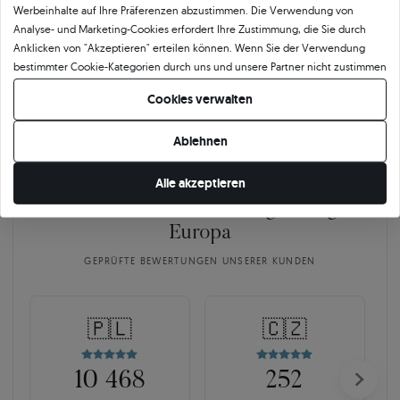
Werbeinhalte auf Ihre Präferenzen abzustimmen. Die Verwendung von
Goldes sowie der Merkmale des eingefassten Steins oder des verwendeten
Analyse- und Marketing-Cookies erfordert Ihre Zustimmung, die Sie durch
Edelmetalls. Das SAVICKI-Zertifikat ist nicht nur eine formelle Bestätigung der
Anklicken von "Akzeptieren" erteilen können. Wenn Sie der Verwendung
Qualität, sondern auch ein Beweis für die Kunstfertigkeit, Präzision und
bestimmter Cookie-Kategorien durch uns und unsere Partner nicht zustimmen
Verantwortung, mit der wir jedes Schmuckstück herstellen.
möchten, klicken Sie auf "Lassen Sie mich wählen" und bestimmen Sie Ihre
Cookies verwalten
Präferenzen. Sie können Ihre Zustimmung jederzeit widerrufen, indem Sie
Ihre Cookie-Einstellungen ändern.
Ablehnen
Alle akzeptieren
Über
11 484
5
★
-Bewertungen in ganz
Europa
GEPRÜFTE BEWERTUNGEN UNSERER KUNDEN
🇵🇱
🇨🇿
10 468
252