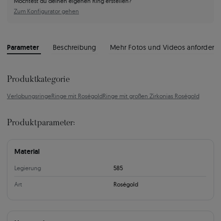
Möchtest du deinen eigenen Ring erstellen?
Zum Konfigurator gehen
Parameter
Beschreibung
Mehr Fotos und Videos anfordern
Produktkategorie
Verlobungsringe
Ringe mit Roségold
Ringe mit großen Zirkonias Roségold
Produktparameter:
Material
Legierung
585
Art
Roségold