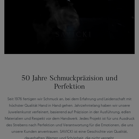
50 Jahre Schmuckpräzision und
Perfektion
Seit 1976 fertigen wir Schmuck an, bei dem Erfahrung und Leidenschaft mit
höchster Qualität Hand in Hand gehen. Jahrzehntelang haben wir unsere
Juwelenkunst verfeinert, basierend auf Präzision in der Ausführung, edlen
Materialien und Respekt vor dem Handwerk. Jedes Projekt ist für uns Ausdruck
des Strebens nach Perfektion und Verantwortung für die Emotionen, die uns
unsere Kunden anvertrauen. SAVICKI ist eine Geschichte von Qualität,
dauerhaften Werten und Schönheit, die nicht vergeht.