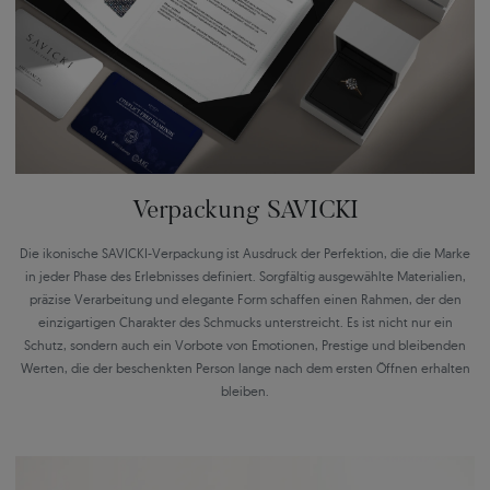
Verpackung SAVICKI
Die ikonische SAVICKI-Verpackung ist Ausdruck der Perfektion, die die Marke
in jeder Phase des Erlebnisses definiert. Sorgfältig ausgewählte Materialien,
präzise Verarbeitung und elegante Form schaffen einen Rahmen, der den
einzigartigen Charakter des Schmucks unterstreicht. Es ist nicht nur ein
Schutz, sondern auch ein Vorbote von Emotionen, Prestige und bleibenden
Werten, die der beschenkten Person lange nach dem ersten Öffnen erhalten
bleiben.