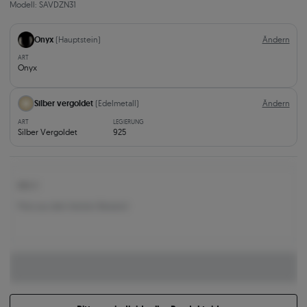
Modell: SAVDZN31
Onyx
(Hauptstein)
Ändern
ART
Onyx
Silber vergoldet
(Edelmetall)
Ändern
ART
LEGIERUNG
Silber Vergoldet
925
104 €
Preis aus dem letzten Bestand