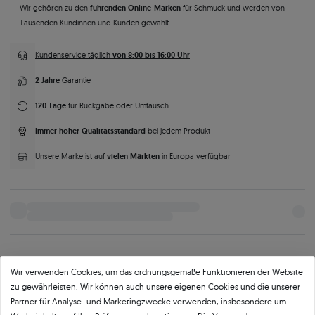
führenden Online-Marken
Wir gehören zu den
für Schmuck und werden von
Tausenden Kundinnen und Kunden gewählt.
von 8:00 bis 16:00 Uhr
Kundenservice täglich
2 Jahre
Garantie
120 Tage
für Rückgabe oder Umtausch
Immer hoher Qualitätsstandard
bei jedem Produkt
vielen Märkten
Unsere Marke ist auf
in Europa verfügbar
Parameter
Beschreibung
Mehr Fotos und Videos anfordern
Wir verwenden Cookies, um das ordnungsgemäße Funktionieren der Website
zu gewährleisten. Wir können auch unsere eigenen Cookies und die unserer
Partner für Analyse- und Marketingzwecke verwenden, insbesondere um