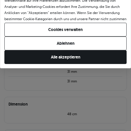
Produktkategorie
Werbeinhalte auf Ihre Präferenzen abzustimmen. Die Verwendung von
Analyse- und Marketing-Cookies erfordert Ihre Zustimmung, die Sie durch
Halskette
Ketten Silber
Halskette mit Onyx
Anklicken von "Akzeptieren" erteilen können. Wenn Sie der Verwendung
bestimmter Cookie-Kategorien durch uns und unsere Partner nicht zustimmen
möchten, klicken Sie auf "Lassen Sie mich wählen" und bestimmen Sie Ihre
Produktparameter:
Cookies verwalten
Präferenzen. Sie können Ihre Zustimmung jederzeit widerrufen, indem Sie
Ihre Cookie-Einstellungen ändern.
Information
Ablehnen
3 mm
Alle akzeptieren
3 mm
31 mm
31 mm
Dimension
48 cm