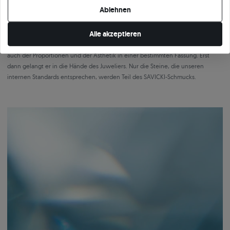
der Frieden nicht mit einem Zertifikat. Kontrolle bedeutet bewusste Auswahl
Ablehnen
der Diamanten, mehrschichtige Qualitätskontrolle und Verantwortung für
jedes Detail, bevor der Stein in den Ring eingefasst wird.
Alle akzeptieren
Jeder Diamant wird mehrmals überprüft, sowohl hinsichtlich der Parameter als
auch der Proportionen und der Ästhetik in einer bestimmten Fassung. Erst
dann gelangt er in die Hände des Juweliers. Nur die Steine, die unseren
internen Standards entsprechen, werden Teil des SAVICKI-Schmucks.