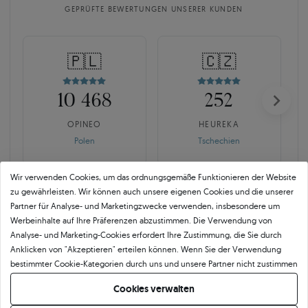
GEPRÜFTE BEWERTUNGEN UNSERER KUNDEN
🇵🇱
🇨🇿
10 468
252
OPINEO
HEUREKA
Polen
Tschechien
Wir verwenden Cookies, um das ordnungsgemäße Funktionieren der Website
zu gewährleisten. Wir können auch unsere eigenen Cookies und die unserer
Partner für Analyse- und Marketingzwecke verwenden, insbesondere um
Werbeinhalte auf Ihre Präferenzen abzustimmen. Die Verwendung von
Analyse- und Marketing-Cookies erfordert Ihre Zustimmung, die Sie durch
Anklicken von "Akzeptieren" erteilen können. Wenn Sie der Verwendung
SAVICKI 5C ist mehr als der
bestimmter Cookie-Kategorien durch uns und unsere Partner nicht zustimmen
Branchenstandard.
möchten, klicken Sie auf "Lassen Sie mich wählen" und bestimmen Sie Ihre
Cookies verwalten
Präferenzen. Sie können Ihre Zustimmung jederzeit widerrufen, indem Sie
Echte Qualität beginnt mit der Verantwortung für jedes Detail. Für uns endet
Ihre Cookie-Einstellungen ändern.