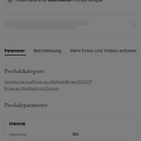
vielen Märkten
Unsere Marke ist auf
in Europa verfügbar
Parameter
Beschreibung
Mehr Fotos und Videos anfordern
Produktkategorie
Verlobungsringe
Ringe aus Weißgold
Ringe SAVICKI®
Ringe aus Weißgold mit Zirkonia
Produktparameter:
Material
Legierung
585