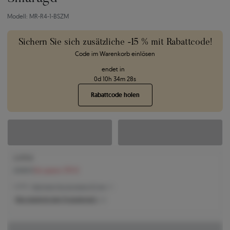
Modell: MR-R4-1-BSZM
Sichern Sie sich zusätzliche -15 % mit Rabattcode!
Code im Warenkorb einlösen
endet in
0
d
10
h
34
m
27
s
Rabattcode holen
2.475 €
2.845 €
Sie sparen 370 €
2.475 € -
Niedrigster Preis der letzten 30 Tage
Was bestimmt den Produktpreis?