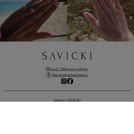
Land / Währung wählen
Barrierefreiheitsmenü
Marke SAVICKI
Online-Shopping
Verlobungsring SAVICKI: Weißgold, Smaragd
Unterstützung und wichtige Informationen
2.845 €
2.475 €
-
370 €
SICHERE ZAHLUNGEN