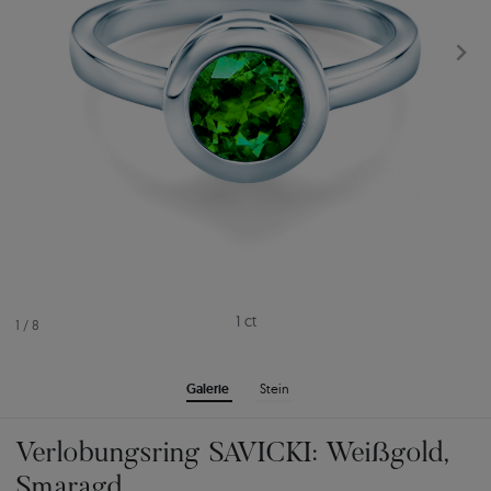
1 ct
1
/
8
Galerie
Stein
Verlobungsring SAVICKI: Weißgold,
Smaragd