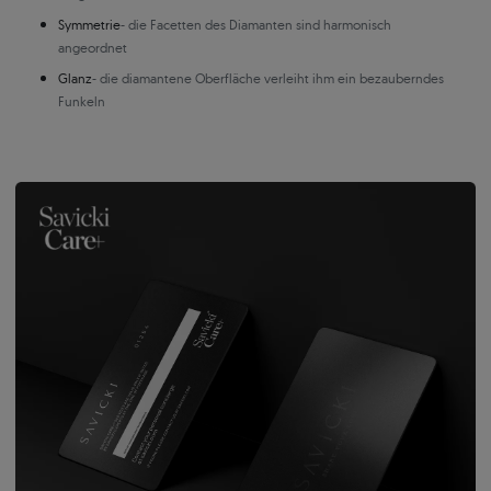
Symmetrie
- die Facetten des Diamanten sind harmonisch
angeordnet
Glanz
- die diamantene Oberfläche verleiht ihm ein bezauberndes
Funkeln