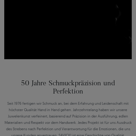
50 Jahre Schmuckpräzision und
Perfektion
Seit 1976 fertigen wir Schmuck an, bei dem Erfahrung und Leidenschaft mit
höchster Qualität Hand in Hand gehen. Jahrzehntelang haben wir unsere
Juwelenkunst verfeinert, basierend auf Präzision in der Ausführung, edlen
Materialien und Respekt vor dem Handwerk. Jedes Projekt ist für uns Ausdruck
des Strebens nach Perfektion und Verantwortung für die Emotionen, die uns
unsere Kunden anvertrauen. SAVICKI ist eine Geschichte von Qualität,