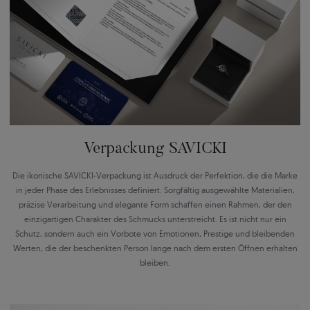
Verpackung SAVICKI
Die ikonische SAVICKI-Verpackung ist Ausdruck der Perfektion, die die Marke
in jeder Phase des Erlebnisses definiert. Sorgfältig ausgewählte Materialien,
präzise Verarbeitung und elegante Form schaffen einen Rahmen, der den
einzigartigen Charakter des Schmucks unterstreicht. Es ist nicht nur ein
Schutz, sondern auch ein Vorbote von Emotionen, Prestige und bleibenden
Werten, die der beschenkten Person lange nach dem ersten Öffnen erhalten
bleiben.