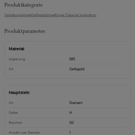
Produktkategorie
Verlobungsringe
Gelbgoldringe
Ringe Classical Inspiration
Produktparameter:
Material
Legierung
585
Art
Gelbgold
Hauptstein
Art
Diamant
Farbe
H
Reinheit
SI2
Anzahl von Steinen
1