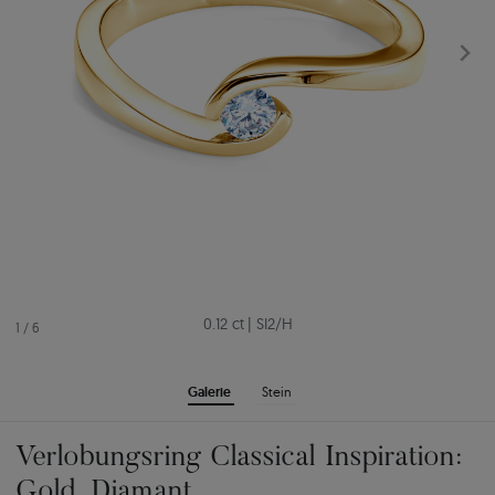
0.12 ct
|
SI2/H
1
/
6
Galerie
Stein
Verlobungsring Classical Inspiration:
Gold, Diamant