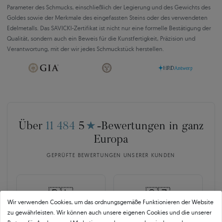
Parameter des Schmucks, einschließlich der Legierung und des Gewichts des
Goldes sowie der Merkmale des eingefassten Steins oder des verwendeten
Edelmetalls. Das SAVICKI-Zertifikat ist nicht nur eine formelle Bestätigung der
Qualität, sondern auch ein Beweis für die Kunstfertigkeit, Präzision und
Verantwortung, mit der wir jedes Schmuckstück herstellen.
Über
11 484
5
★
-Bewertungen in ganz
Europa
GEPRÜFTE BEWERTUNGEN UNSERER KUNDEN
🇵🇱
🇨🇿
Wir verwenden Cookies, um das ordnungsgemäße Funktionieren der Website
zu gewährleisten. Wir können auch unsere eigenen Cookies und die unserer