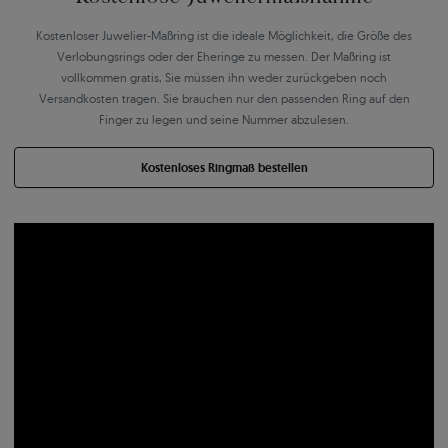
Kostenloser Juwelier-Maßring ist die ideale Möglichkeit, die Größe des
Verlobungsrings oder der Eheringe zu messen. Der Maßring ist
vollkommen gratis, Sie müssen ihn weder zurückgeben noch
Versandkosten tragen. Sie brauchen nur den passenden Ring auf den
Finger zu legen und seine Nummer abzulesen.
Kostenloses Ringmaß bestellen