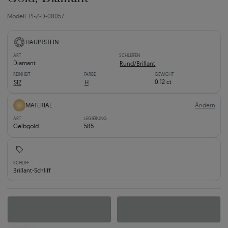
Modell: PI-Z-D-00057
HAUPTSTEIN
ART
SCHLEIFEN
Diamant
Rund/Brillant
REINHEIT
FARBE
GEWICHT
0.12 ct
SI2
H
Ändern
MATERIAL
ART
LEGIERUNG
Gelbgold
585
SCHLIFF
Brillant-Schliff