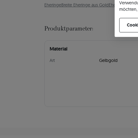
Verwendu
Eheringe
Breite Eheringe aus Gold
Eheringe Bestse
möchten, 
können Ih
Cooki
Produktparameter:
Material
Art
Gelbgold