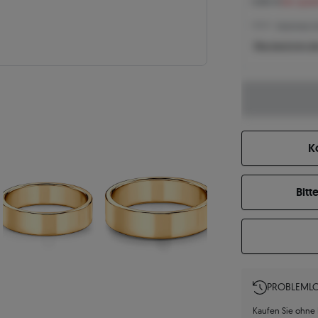
1.286 €
Sie spar
1.132 € -
Niedrigster P
Was bestimmt de
K
Bitt
PROBLEMLO
Kaufen Sie ohne R