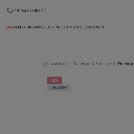
|
+49 163 3764592
SALE
VERLOBUNGSRINGE
EHERINGE
SCHMUCK
KOLLEKTIONEN
savicki.de
Trauringe & Eheringe
Eheringe
-12%
Bestseller