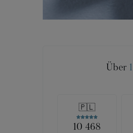
Über
🇵🇱
10 468