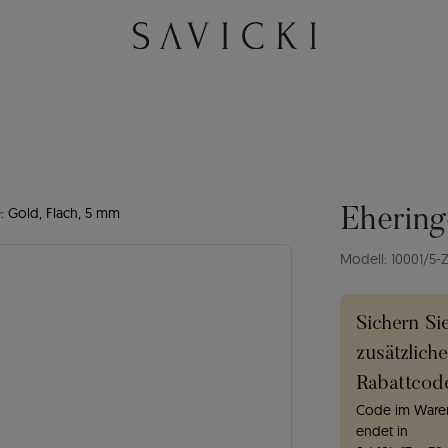
: Gold, Flach, 5 mm
Ehering
Modell: 10001/5-
Sichern Si
zusätzlich
Rabattcod
Code im Waren
endet in