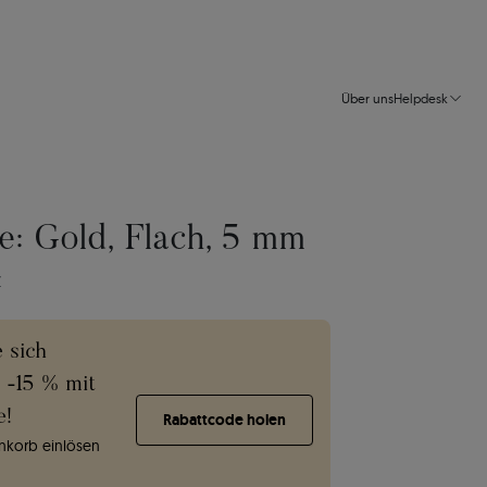
Über uns
Helpdesk
e: Gold, Flach, 5 mm
Z
e sich
e -15 % mit
e!
Rabattcode holen
korb einlösen