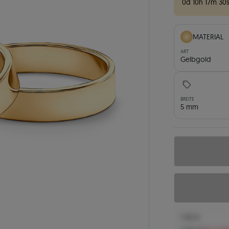
0
d
10
h
17
m
29
MATERIAL
ART
Gelbgold
BREITE
5 mm
1.132 €