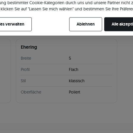
ng bestimmter Cookie-Kategorien durch uns und unsere Partner nicht 
llers
klicken Sie auf "Lassen Sie mich wählen" und bestimmen Sie Ihre Präfere
re Zustimmung jederzeit widerrufen, indem Sie Ihre Cookie-Einstellung
es verwalten
Ablehnen
Alle akzept
Ehering
Breite
5
Profil
Flach
Stil
klassisch
Oberfläche
Poliert