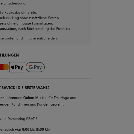
hre Entscheidung.
die Rückgabe ohne Eile.
Rücksendung
ohne zusätzliche Kosten.
zess ohne unnötige Formalitäten.
kerstattung
nach Rücksendung des Produkts.
use prüfen und in Ruhe entscheiden.
AHLUNGEN
 SAVICKI DIE BESTE WAHL?
den
führenden Online-Marken
für Trauringe und
senden Kundinnen und Kunden gewählt.
ct
in Damenring GRATIS
e täglich
von 8:00 bis 16:00 Uhr