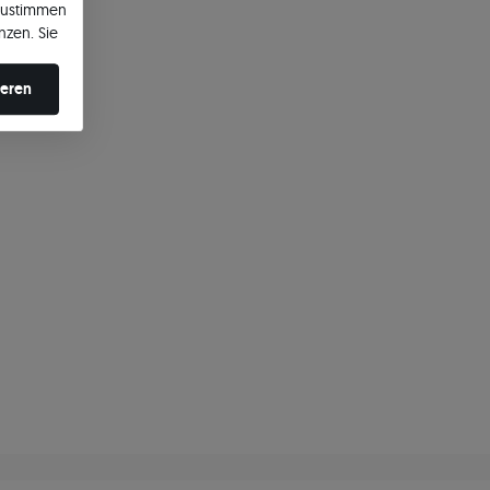
zustimmen
nzen. Sie
en ändern.
ieren