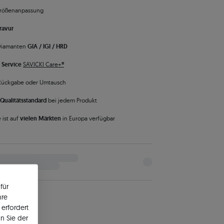
rößenanpassung
ravur
 Diamanten
GIA / IGI / HRD
 Service
SAVICKI Care+®
Rückgabe oder Umtausch
Qualitätsstandard
bei jedem Produkt
 ist auf
vielen Märkten
in Europa verfügbar
für
hre
erfordert
n Sie der