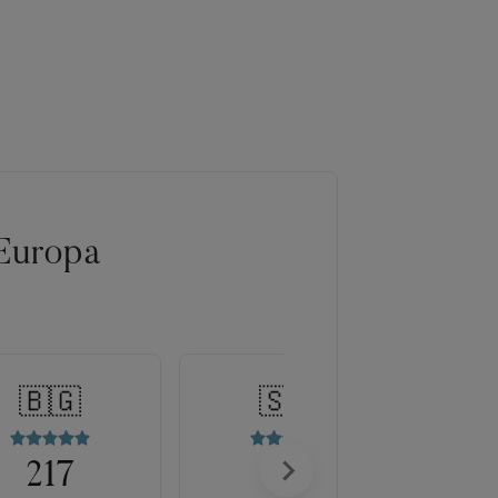
Europa
🇧🇬
🇸🇰
217
175