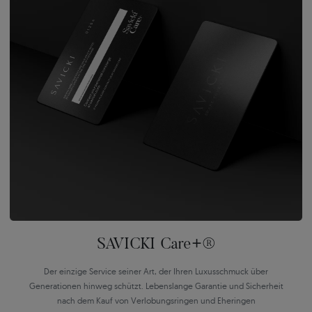
SAVICKI Care+®
Der einzige Service seiner Art, der Ihren Luxusschmuck über
Generationen hinweg schützt. Lebenslange Garantie und Sicherheit
nach dem Kauf von Verlobungsringen und Eheringen