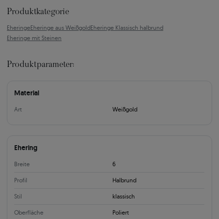
Produktkategorie
Eheringe
Eheringe aus Weißgold
Eheringe Klassisch halbrund
Eheringe mit Steinen
Produktparameter:
Material
Art
Weißgold
Ehering
Breite
6
Profil
Halbrund
Stil
klassisch
Oberfläche
Poliert