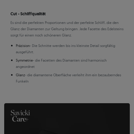
Cut - Schliffqualität
Es sind die perfekten Proportionen und der perfekte Schliff, die den
Glanz der Diamanten zur Geltung bringen. Jede Facette des Edelsteins
sorgt für einen noch schöneren Glanz.
Präzision
- Die Schnitte werden bis ins kleinste Detail sorgfältig
ausgeführt.
Symmetrie
- die Facetten des Diamanten sind harmonisch
angeordnet
Glanz
- die diamantene Oberfläche verleiht ihm ein bezauberndes
Funkeln