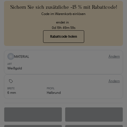
Sichern Sie sich zusätzliche -15 % mit Rabattcode!
Code im Warenkorb einlösen
endet in
0
d
19
h
49
m
58
s
Rabattcode holen
Ändern
MATERIAL
ART
Weißgold
Ändern
BREITE
PROFIL
6 mm
Halbrund