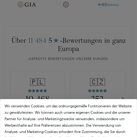
Über
11 484
5
★
-Bewertungen in ganz
Europa
GEPRÜFTE BEWERTUNGEN UNSERER KUNDEN
🇵🇱
🇨🇿
10 468
252
Wir verwenden Cookies, um das ordnungsgemäße Funktionieren der Website
OPINEO
HEUREKA
zu gewährleisten. Wir können auch unsere eigenen Cookies und die unserer
Polen
Tschechien
Partner für Analyse- und Marketingzwecke verwenden, insbesondere um
Werbeinhalte auf Ihre Präferenzen abzustimmen. Die Verwendung von
Analyse- und Marketing-Cookies erfordert Ihre Zustimmung, die Sie durch