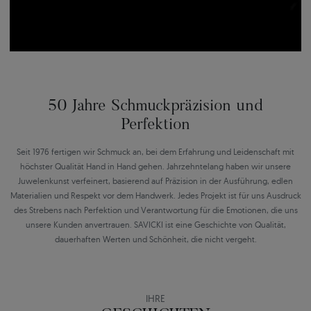
50 Jahre Schmuckpräzision und
Perfektion
Seit 1976 fertigen wir Schmuck an, bei dem Erfahrung und Leidenschaft mit
höchster Qualität Hand in Hand gehen. Jahrzehntelang haben wir unsere
Juwelenkunst verfeinert, basierend auf Präzision in der Ausführung, edlen
Materialien und Respekt vor dem Handwerk. Jedes Projekt ist für uns Ausdruck
des Strebens nach Perfektion und Verantwortung für die Emotionen, die uns
unsere Kunden anvertrauen. SAVICKI ist eine Geschichte von Qualität,
dauerhaften Werten und Schönheit, die nicht vergeht.
IHRE