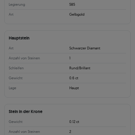
Legierung
585
Art
Gelbgold
Hauptstein
Art
Schwarzer Diamant
Anzahl von Steinen
1
Schleifen
Rund/Brillant
Gewicht
0.6 ct
Lage
Haupt
Stein in der Krone
Gewicht
0.12 ct
Anzahl von Steinen
2