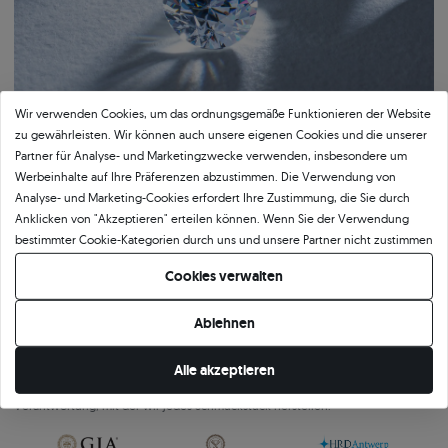
Wir verwenden Cookies, um das ordnungsgemäße Funktionieren der Website
zu gewährleisten. Wir können auch unsere eigenen Cookies und die unserer
Partner für Analyse- und Marketingzwecke verwenden, insbesondere um
Werbeinhalte auf Ihre Präferenzen abzustimmen. Die Verwendung von
Analyse- und Marketing-Cookies erfordert Ihre Zustimmung, die Sie durch
Anklicken von "Akzeptieren" erteilen können. Wenn Sie der Verwendung
Bestätigte Qualität von SAVICKI
bestimmter Cookie-Kategorien durch uns und unsere Partner nicht zustimmen
möchten, klicken Sie auf "Lassen Sie mich wählen" und bestimmen Sie Ihre
Cookies verwalten
Unser Qualitätszertifikat garantiert Authentizität und höchsten
Präferenzen. Sie können Ihre Zustimmung jederzeit widerrufen, indem Sie
Ausführungsstandard. Das Dokument beschreibt detailliert die wichtigsten
Ihre Cookie-Einstellungen ändern.
Ablehnen
Parameter des Schmucks, einschließlich der Legierung und des Gewichts des
Goldes sowie der Merkmale des eingefassten Steins oder des verwendeten
Edelmetalls. Das SAVICKI-Zertifikat ist nicht nur eine formelle Bestätigung der
Alle akzeptieren
Qualität, sondern auch ein Beweis für die Kunstfertigkeit, Präzision und
Verantwortung, mit der wir jedes Schmuckstück herstellen.