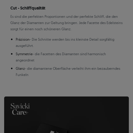
Cut - Schliffqualität
Es sind die perfekten Proportionen und der perfekte Schliff, die den
Glanz der Diamanten zur Geltung bringen. Jede Facette des Edelsteins
sorgt für einen noch schöneren Glanz.
Präzision
- Die Schnitte werden bis ins kleinste Detail sorgfältig
ausgeführt.
Symmetrie
- die Facetten des Diamanten sind harmonisch
angeordnet
Glanz
- die diamantene Oberfläche verleiht ihm ein bezauberndes
Funkeln