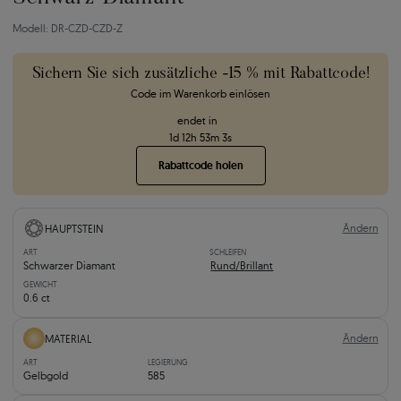
Modell: DR-CZD-CZD-Z
Sichern Sie sich zusätzliche -15 % mit Rabattcode!
Code im Warenkorb einlösen
endet in
1
d
12
h
53
m
2
s
Rabattcode holen
Ändern
HAUPTSTEIN
ART
SCHLEIFEN
Schwarzer Diamant
Rund/Brillant
GEWICHT
0.6 ct
Ändern
MATERIAL
ART
LEGIERUNG
Gelbgold
585