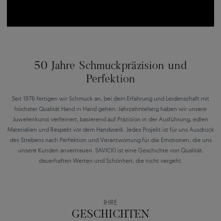
50 Jahre Schmuckpräzision und
Perfektion
Seit 1976 fertigen wir Schmuck an, bei dem Erfahrung und Leidenschaft mit
höchster Qualität Hand in Hand gehen. Jahrzehntelang haben wir unsere
Juwelenkunst verfeinert, basierend auf Präzision in der Ausführung, edlen
Materialien und Respekt vor dem Handwerk. Jedes Projekt ist für uns Ausdruck
des Strebens nach Perfektion und Verantwortung für die Emotionen, die uns
unsere Kunden anvertrauen. SAVICKI ist eine Geschichte von Qualität,
dauerhaften Werten und Schönheit, die nicht vergeht.
IHRE
GESCHICHTEN