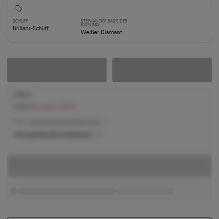
SCHLIFF
STEIN AN DER BASIS DER
FASSUNG
Brillant-Schliff
Weißer Diamant
2.910 €
3.345 €
Sie sparen 435 €
2.910 € -
Niedrigster Preis der letzten 30 Tage
Was bestimmt den Produktpreis?