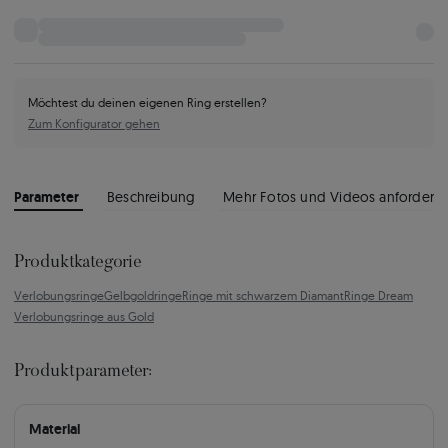
Möchtest du deinen eigenen Ring erstellen?
Zum Konfigurator gehen
Parameter
Beschreibung
Mehr Fotos und Videos anfordern
Produktkategorie
Verlobungsringe
Gelbgoldringe
Ringe mit schwarzem Diamant
Ringe Dream
Verlobungsringe aus Gold
Produktparameter:
Material