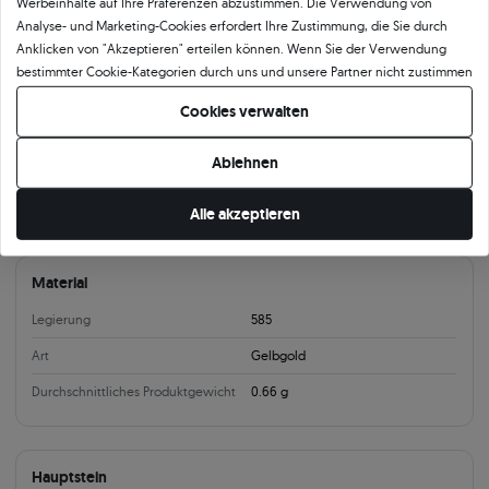
Ohrringe
Ohringe Gold
Ohringe Gold Ohrstecker
Ohrringe mit Zirkonia
Werbeinhalte auf Ihre Präferenzen abzustimmen. Die Verwendung von
Analyse- und Marketing-Cookies erfordert Ihre Zustimmung, die Sie durch
Anklicken von "Akzeptieren" erteilen können. Wenn Sie der Verwendung
Produktparameter:
bestimmter Cookie-Kategorien durch uns und unsere Partner nicht zustimmen
möchten, klicken Sie auf "Lassen Sie mich wählen" und bestimmen Sie Ihre
Cookies verwalten
Präferenzen. Sie können Ihre Zustimmung jederzeit widerrufen, indem Sie
Information
Ihre Cookie-Einstellungen ändern.
Größe Ohringe
6,2x5,1mm
Ablehnen
Verschlussart
Ohrstecker
Alle akzeptieren
Material
Legierung
585
Art
Gelbgold
Durchschnittliches Produktgewicht
0.66 g
Hauptstein