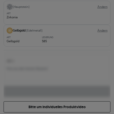
(Hauptstein)
Ändern
ART
Zirkonia
Gelbgold
(Edelmetall)
Ändern
ART
LEGIERUNG
Gelbgold
585
451 €
Preis aus dem letzten Bestand
Bitte um individuelles Produktvideo