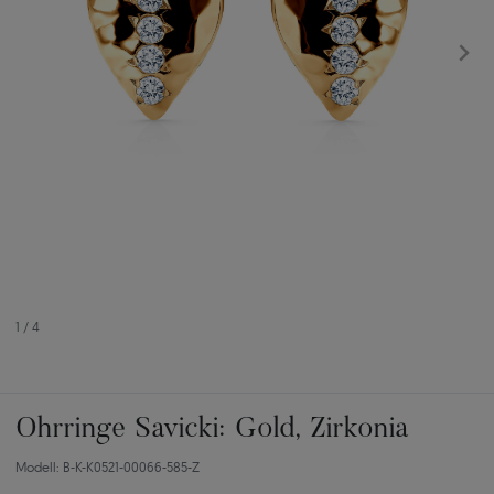
1
/
4
Ohrringe Savicki: Gold, Zirkonia
Modell: B-K-K0521-00066-585-Z