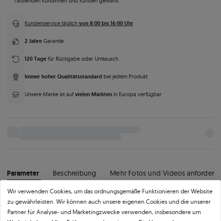
Tausenden Kundinnen und Kunden gewählt.
von 8:00 bis 16:00 Uhr
Kundenservice täglich
2 Jahre
Garantie
120 Tage
für Rückgabe oder Umtausch
Immer hoher Qualitätsstandard
bei jedem Produkt
vielen Märkten
Unsere Marke ist auf
in Europa verfügbar
Parameter
Beschreibung
Mehr Fotos und Videos anfordern
Wir verwenden Cookies, um das ordnungsgemäße Funktionieren der Website
zu gewährleisten. Wir können auch unsere eigenen Cookies und die unserer
Produktkategorie
Partner für Analyse- und Marketingzwecke verwenden, insbesondere um