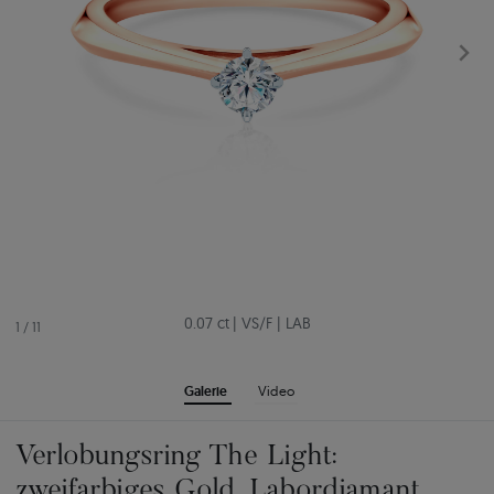
0.07 ct
|
VS/F
|
LAB
1
/
11
Galerie
Video
Verlobungsring The Light:
zweifarbiges Gold, Labordiamant