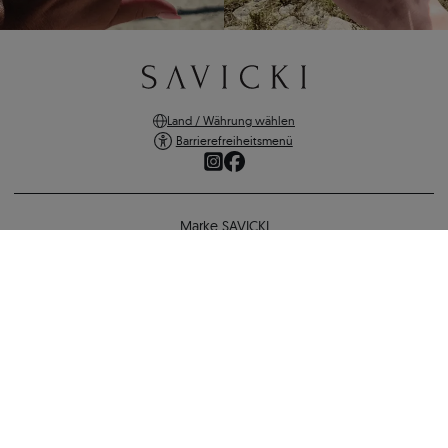
Land / Währung wählen
Barrierefreiheitsmenü
Marke SAVICKI
Online-Shopping
Prismé Ring Silber vergoldet
Unterstützung und wichtige Informationen
159 €
146 €
-
13 €
SICHERE ZAHLUNGEN
ZURÜCK ZUR KONFIGURATION
VERSANDARTEN