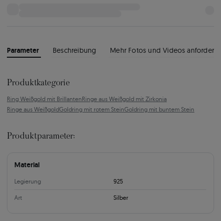
Parameter
Beschreibung
Mehr Fotos und Videos anfordern
Produktkategorie
Ring Weißgold mit Brillanten
Ringe aus Weißgold mit Zirkonia
Ringe aus Weißgold
Goldring mit rotem Stein
Goldring mit buntem Stein
Produktparameter:
Material
Legierung
925
Art
Silber