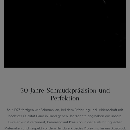
50 Jahre Schmuckpräzision und
Perfektion
Seit 1976 fertigen wir Schmuck an, bei dem Erfahrung und Leidenschaft mit
höchster Qualität Hand in Hand gehen. Jahrzehntelang haben wir unsere
Juwelenkunst verfeinert, basierend auf Präzision in der Ausführung, edlen
Materialien und Respekt vor dem Handwerk. Jedes Projekt ist für uns Ausdruck