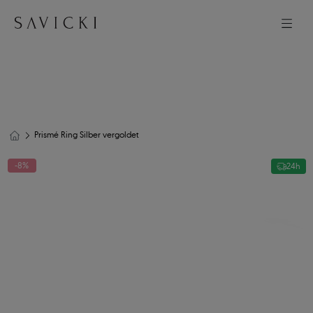
Prismé Ring Silber vergoldet
-8%
24h