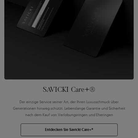
SAVICKI Care+®
Der einzige Service seiner Art, der Ihren Luxusschmuck über
Generationen hinweg schützt. Lebenslange Garantie und Sicherheit
nach dem Kauf von Verlobungsringen und Eheringen
Entdecken Sie Savicki Care+®