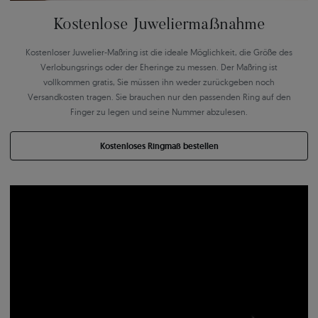
Kostenlose Juweliermaßnahme
Kostenloser Juwelier-Maßring ist die ideale Möglichkeit, die Größe des
Verlobungsrings oder der Eheringe zu messen. Der Maßring ist
vollkommen gratis, Sie müssen ihn weder zurückgeben noch
Versandkosten tragen. Sie brauchen nur den passenden Ring auf den
Finger zu legen und seine Nummer abzulesen.
Kostenloses Ringmaß bestellen