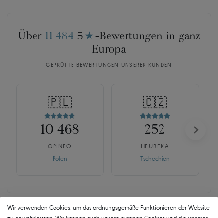
Über
11 484
5
★
-Bewertungen in ganz
Europa
GEPRÜFTE BEWERTUNGEN UNSERER KUNDEN
🇵🇱
🇨🇿
10 468
252
OPINEO
HEUREKA
Polen
Tschechien
Wir verwenden Cookies, um das ordnungsgemäße Funktionieren der Website
zu gewährleisten. Wir können auch unsere eigenen Cookies und die unserer