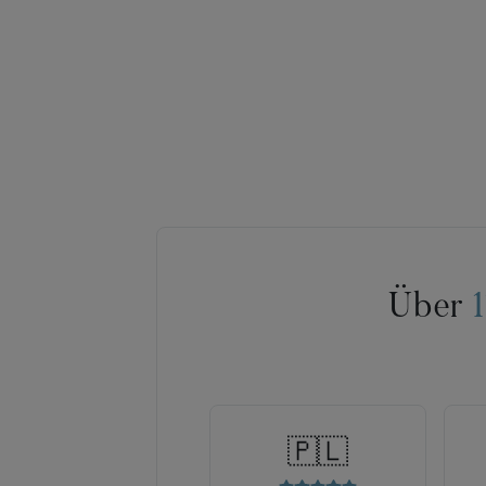
Über
🇵🇱