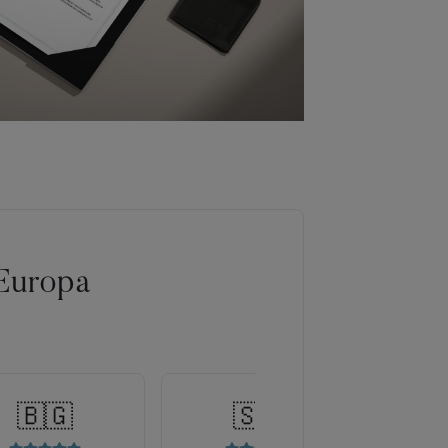
Europa
🇧🇬
🇸🇰