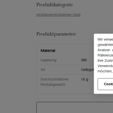
Produktkategorie
Armbänder
Armbänder Gold
Produktparameter:
Wir verw
gewährlei
Analyse-
Material
Präferenz
Legierung
585
Ihre Zust
Verwendu
Art
Gelbgold
möchten, 
können Ih
Durchschnittliches
1.6 g
Cooki
Produktgewicht