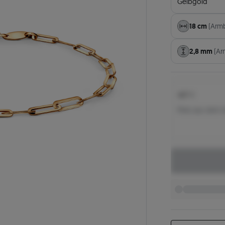
Gelbgold
18 cm
(Arm
2,8 mm
(Ar
407 €
Preis aus dem 