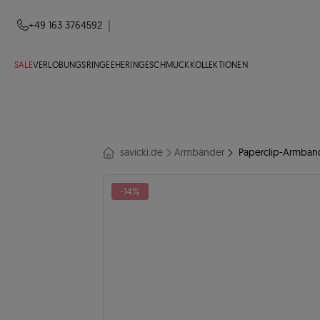
|
+49 163 3764592
SALE
VERLOBUNGSRINGE
EHERINGE
SCHMUCK
KOLLEKTIONEN
savicki.de
Armbänder
Paperclip-Armband
-14%