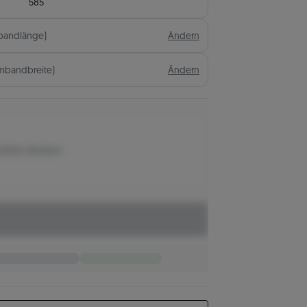
585
bandlänge)
Ändern
mbandbreite)
Ändern
letzten Bestand