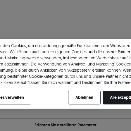
enden Cookies, um das ordnungsgemäße Funktionieren der Website zu
sten. Wir können auch unsere eigenen Cookies und die unserer Partner 
 und Marketingzwecke verwenden, insbesondere um Werbeinhalte auf I
Größe
Ke
en abzustimmen. Die Verwendung von Analyse- und Marketing-Cookies 
Länge
18 cm
Bre
immung, die Sie durch Anklicken von "Akzeptieren" erteilen können. Wen
ng bestimmter Cookie-Kategorien durch uns und unsere Partner nicht 
Breite
2,80 mm
Gef
klicken Sie auf "Lassen Sie mich wählen" und bestimmen Sie Ihre Präfere
re Zustimmung jederzeit widerrufen, indem Sie Ihre Cookie-Einstellung
Fül
es verwalten
Ablehnen
Alle akzept
Erfahren Sie detaillierte Parameter