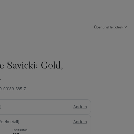
Über uns
Helpdesk
e Savicki: Gold,
a
9-00189-585-Z
)
Ändern
Edelmetall)
Ändern
LEGIERUNG