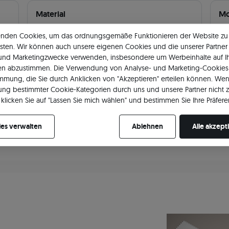
Material
Mo
Legierung
585
Mo
enden Cookies, um das ordnungsgemäße Funktionieren der Website zu
sten. Wir können auch unsere eigenen Cookies und die unserer Partner 
Art
Gelbgold
 und Marketingzwecke verwenden, insbesondere um Werbeinhalte auf I
en abzustimmen. Die Verwendung von Analyse- und Marketing-Cookies 
Durchschnittliches
1.89 g
immung, die Sie durch Anklicken von "Akzeptieren" erteilen können. Wen
Produktgewicht
ng bestimmter Cookie-Kategorien durch uns und unsere Partner nicht 
klicken Sie auf "Lassen Sie mich wählen" und bestimmen Sie Ihre Präfere
re Zustimmung jederzeit widerrufen, indem Sie Ihre Cookie-Einstellung
es verwalten
Ablehnen
Alle akzept
Erfahren Sie detaillierte Parameter