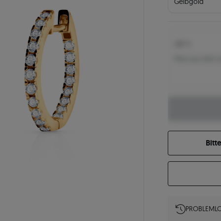
Gelbgold
425 €
Preis aus dem 
Bitt
PROBLEMLO