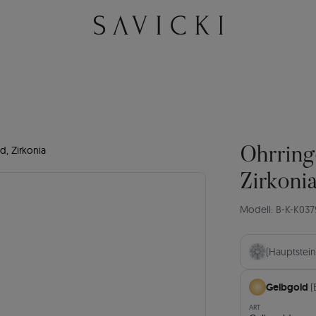
d, Zirkonia
Ohrring
Zirkoni
Modell: B-K-K037
(Hauptstein
Gelbgold
(
ART