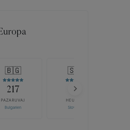
Europa
🇧🇬
🇸🇰
217
175
PAZARUVAJ
HEUREKA
Bulgarien
Slowakei