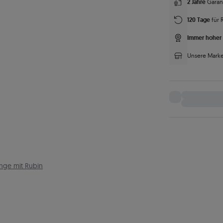
2 Jahre
Garan
120 Tage
für 
Immer hoher 
Unsere Marke
nge mit Rubin