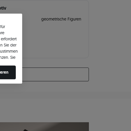
tiv
tiv
geometrische Figuren
für
hre
erfordert
n Sie der
zustimmen
nzen. Sie
en ändern.
ieren