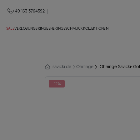
|
+49 163 3764592
SALE
VERLOBUNGSRINGE
EHERINGE
SCHMUCK
KOLLEKTIONEN
savicki.de
Ohrringe
Ohrringe Savicki: Gol
-12%