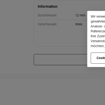
Information
Durchmesser
1.2 mm
Wir verw
gewährlei
Verschlussart
Kreis
Analyse-
Präferenz
Ihre Zust
Verwendu
möchten, 
können Ih
Cooki