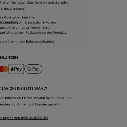
isiko - Sie haben Zeit, Komfort und die volle
hre Entscheidung.
die Rückgabe ohne Eile.
Rücksendung
ohne zusätzliche Kosten.
zess ohne unnötige Formalitäten.
kerstattung
nach Rücksendung des Produkts.
use prüfen und in Ruhe entscheiden.
AHLUNGEN
 SAVICKI DIE BESTE WAHL?
den
führenden Online-Marken
für Schmuck und
senden Kundinnen und Kunden gewählt.
e täglich
von 8:00 bis 16:00 Uhr