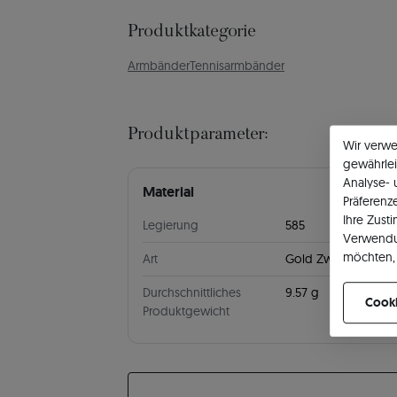
Produktkategorie
Armbänder
Tennisarmbänder
Produktparameter:
Wir verw
gewährlei
Analyse-
Material
Präferenz
Ihre Zust
Legierung
585
Verwendu
möchten, 
Art
Gold Zweifarbig
können Ih
Durchschnittliches
9.57 g
Cooki
Produktgewicht