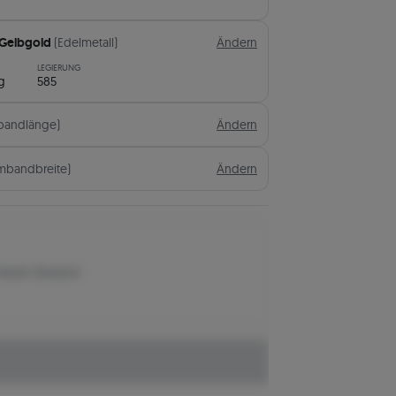
 Gelbgold
(Edelmetall)
Ändern
LEGIERUNG
g
585
bandlänge)
Ändern
mbandbreite)
Ändern
letzten Bestand