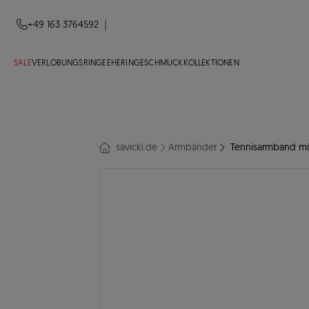
|
+49 163 3764592
SALE
VERLOBUNGSRINGE
EHERINGE
SCHMUCK
KOLLEKTIONEN
savicki.de
Armbänder
Tennisarmband mit