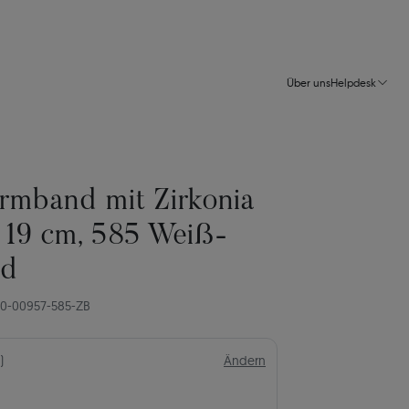
Über uns
Helpdesk
rmband mit Zirkonia
 19 cm, 585 Weiß-
ld
70-00957-585-ZB
)
Ändern