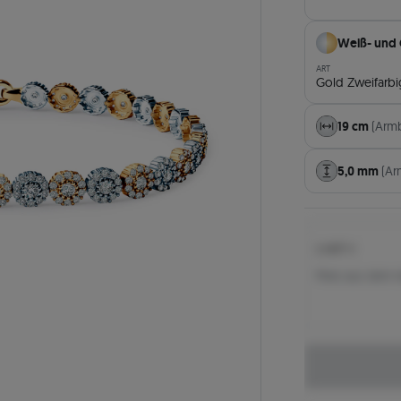
Weiß- und
ART
Gold Zweifarbi
19 cm
(Arm
5,0 mm
(Ar
1.807 €
Preis aus dem 