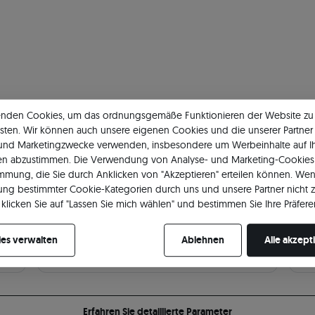
enden Cookies, um das ordnungsgemäße Funktionieren der Website zu
sten. Wir können auch unsere eigenen Cookies und die unserer Partner 
 und Marketingzwecke verwenden, insbesondere um Werbeinhalte auf I
Hauptstein
Gr
en abzustimmen. Die Verwendung von Analyse- und Marketing-Cookies 
immung, die Sie durch Anklicken von "Akzeptieren" erteilen können. Wen
Art
Zirkonia
Lä
ng bestimmter Cookie-Kategorien durch uns und unsere Partner nicht 
klicken Sie auf "Lassen Sie mich wählen" und bestimmen Sie Ihre Präfere
Anzahl von Steinen
374
Bre
re Zustimmung jederzeit widerrufen, indem Sie Ihre Cookie-Einstellung
es verwalten
Ablehnen
Alle akzept
Erfahren Sie detaillierte Parameter