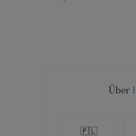
Über
🇵🇱