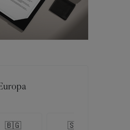
Europa
🇧🇬
🇸🇰