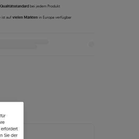
Qualitätsstandard
bei jedem Produkt
 ist auf
vielen Märkten
in Europa verfügbar
für
hre
erfordert
uptstein
n Sie der