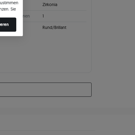
zustimmen
Zirkonia
nzen. Sie
en ändern.
ahl von Steinen
1
ieren
leifen
Rund/Brillant