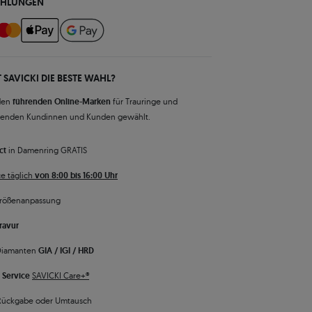
AHLUNGEN
 SAVICKI DIE BESTE WAHL?
den
führenden Online-Marken
für Trauringe und
senden Kundinnen und Kunden gewählt.
ct
in Damenring GRATIS
e täglich
von 8:00 bis 16:00 Uhr
rößenanpassung
ravur
 Diamanten
GIA / IGI / HRD
 Service
SAVICKI Care+®
Rückgabe oder Umtausch