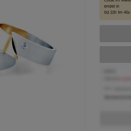
Code im Waren
endet in
0
d
22
h
1
m
44
s
1.639 €
1.782 €
Sie spar
1.639 € -
Niedrigster P
Was bestimmt de