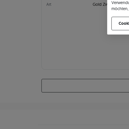
Verwendu
Art
Gold Zweifarbig
möchten, 
können Ih
Cooki