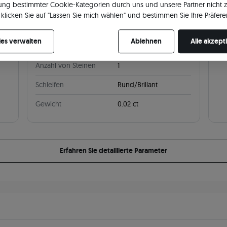
ng bestimmter Cookie-Kategorien durch uns und unsere Partner nicht 
Art
Diamant
Art
klicken Sie auf "Lassen Sie mich wählen" und bestimmen Sie Ihre Präfere
re Zustimmung jederzeit widerrufen, indem Sie Ihre Cookie-Einstellung
Farbe
H
Anz
es verwalten
Ablehnen
Alle akzept
Reinheit
SI2
Sch
Anzahl von Steinen
1
Schleifen
Rund/Brillant
Gewicht
0.02 ct
Erfahren Sie detaillierte Parameter