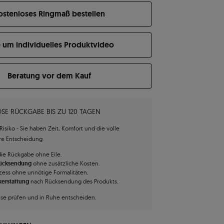
ostenloses Ringmaß bestellen
e um individuelles Produktvideo
Beratung vor dem Kauf
SE RÜCKGABE BIS ZU 120 TAGEN
isiko - Sie haben Zeit, Komfort und die volle
hre Entscheidung.
die Rückgabe ohne Eile.
Rücksendung
ohne zusätzliche Kosten.
zess ohne unnötige Formalitäten.
kerstattung
nach Rücksendung des Produkts.
use prüfen und in Ruhe entscheiden.