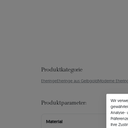
Produktkategorie
Eheringe
Eheringe aus Gelbgold
Moderne Eherin
Wir verw
Produktparameter:
gewährlei
Analyse-
Präferenz
Material
Ihre Zust