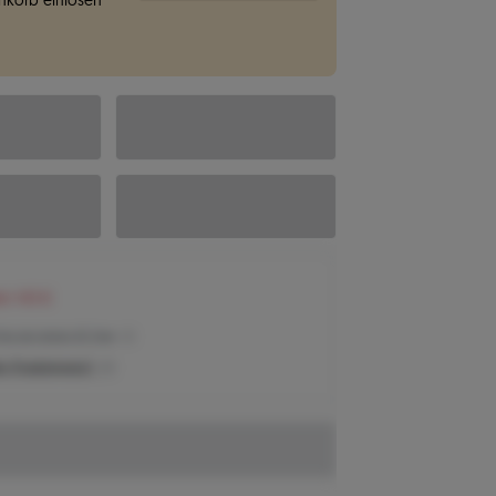
korb einlösen
en 143 €
reis der letzten 30 Tage
n Produktpreis?