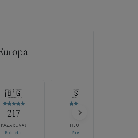
Europa
🇧🇬
🇸🇰
217
175
PAZARUVAJ
HEUREKA
Bulgarien
Slowakei