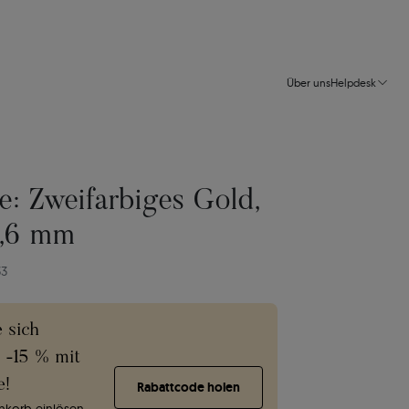
Über uns
Helpdesk
e: Zweifarbiges Gold,
4,6 mm
33
e sich
e -15 % mit
e!
Rabattcode holen