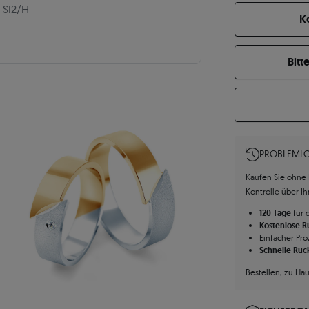
SI2/H
K
Bitt
PROBLEMLO
Kaufen Sie ohne R
Kontrolle über I
120 Tage
für 
Kostenlose 
Einfacher Pro
Schnelle Rüc
Bestellen, zu Ha