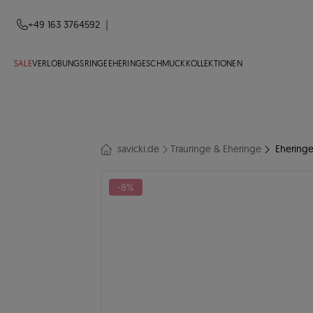
|
+49 163 3764592
SALE
VERLOBUNGSRINGE
EHERINGE
SCHMUCK
KOLLEKTIONEN
savicki.de
Trauringe & Eheringe
Eheringe
-8%