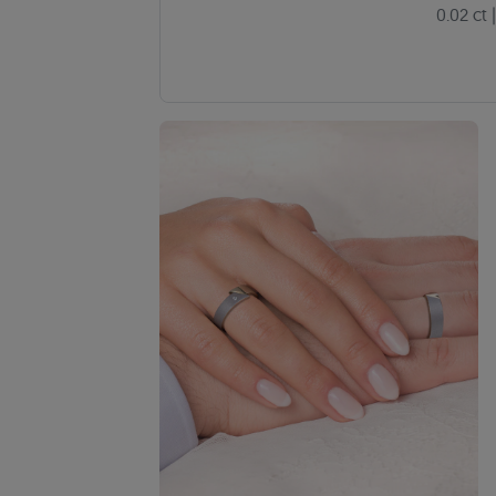
0.02 ct
|