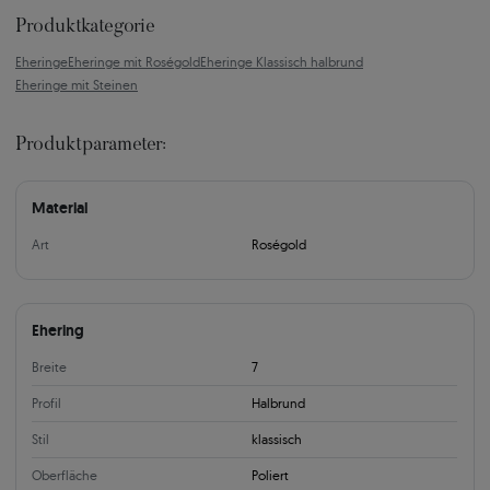
Produktkategorie
Eheringe
Eheringe mit Roségold
Eheringe Klassisch halbrund
Eheringe mit Steinen
Produktparameter:
Material
Art
Roségold
Ehering
Breite
7
Profil
Halbrund
Stil
klassisch
Oberfläche
Poliert