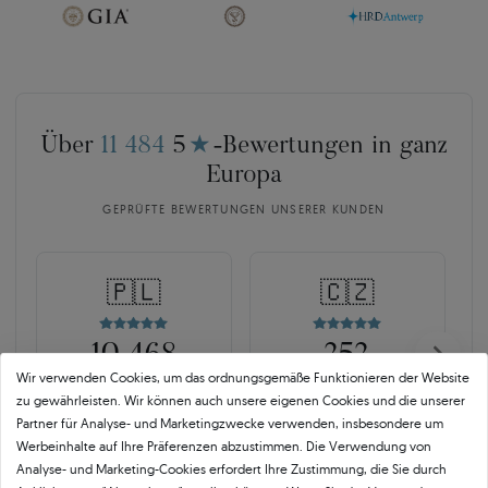
Über
11 484
5
★
-Bewertungen in ganz
Europa
GEPRÜFTE BEWERTUNGEN UNSERER KUNDEN
🇵🇱
🇨🇿
10 468
252
Wir verwenden Cookies, um das ordnungsgemäße Funktionieren der Website
OPINEO
HEUREKA
zu gewährleisten. Wir können auch unsere eigenen Cookies und die unserer
Polen
Tschechien
Partner für Analyse- und Marketingzwecke verwenden, insbesondere um
Werbeinhalte auf Ihre Präferenzen abzustimmen. Die Verwendung von
Analyse- und Marketing-Cookies erfordert Ihre Zustimmung, die Sie durch