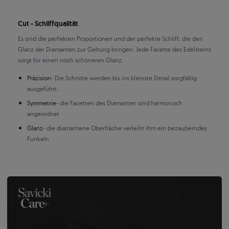
Cut - Schliffqualität
Es sind die perfekten Proportionen und der perfekte Schliff, die den
Glanz der Diamanten zur Geltung bringen. Jede Facette des Edelsteins
sorgt für einen noch schöneren Glanz.
Präzision
- Die Schnitte werden bis ins kleinste Detail sorgfältig
ausgeführt.
Symmetrie
- die Facetten des Diamanten sind harmonisch
angeordnet
Glanz
- die diamantene Oberfläche verleiht ihm ein bezauberndes
Funkeln