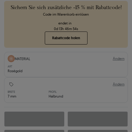
Sichern Sie sich zusätzliche -15 % mit Rabattcode!
Code im Warenkorb einlösen
endet in
0
d
13
h
46
m
53
s
Rabattcode holen
Ändern
MATERIAL
ART
Roségold
Ändern
BREITE
PROFIL
7 mm
Halbrund