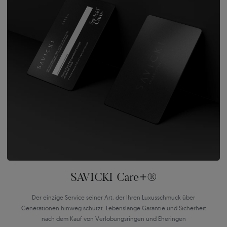
SAVICKI Care+®
Der einzige Service seiner Art, der Ihren Luxusschmuck über
Generationen hinweg schützt. Lebenslange Garantie und Sicherheit
nach dem Kauf von Verlobungsringen und Eheringen