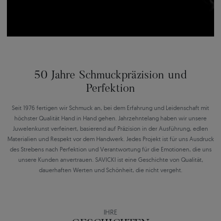
50 Jahre Schmuckpräzision und
Perfektion
Seit 1976 fertigen wir Schmuck an, bei dem Erfahrung und Leidenschaft mit
höchster Qualität Hand in Hand gehen. Jahrzehntelang haben wir unsere
Juwelenkunst verfeinert, basierend auf Präzision in der Ausführung, edlen
Materialien und Respekt vor dem Handwerk. Jedes Projekt ist für uns Ausdruck
des Strebens nach Perfektion und Verantwortung für die Emotionen, die uns
unsere Kunden anvertrauen. SAVICKI ist eine Geschichte von Qualität,
dauerhaften Werten und Schönheit, die nicht vergeht.
IHRE