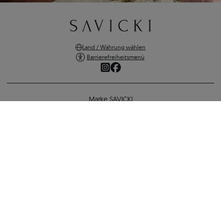
Land / Währung wählen
Barrierefreiheitsmenü
Marke SAVICKI
Online-Shopping
Ohrringe The Journey: Gold, Schwarze Diamanten
Unterstützung und wichtige Informationen
1.352 €
1.244 €
-
108 €
SICHERE ZAHLUNGEN
ZURÜCK ZUR KONFIGURATION
VERSANDARTEN