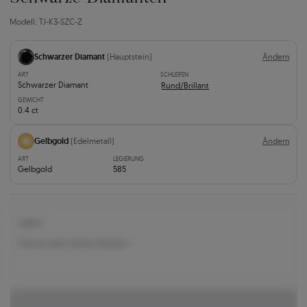
Modell: TJ-K3-SZC-Z
Schwarzer Diamant
(Hauptstein)
Ändern
ART
SCHLEIFEN
Schwarzer Diamant
Rund/Brillant
GEWICHT
0.4 ct
Gelbgold
(Edelmetall)
Ändern
ART
LEGIERUNG
Gelbgold
585
1.244 €
Preis aus dem letzten Bestand