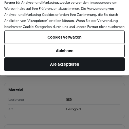
Partner für Analyse- und Marketingzwecke verwenden, insbesondere um
Werbeinhalte auf Ihre Präferenzen abzustimmen. Die Verwendung von
Analyse- und Marketing-Cookies erfordert Ihre Zustimmung, die Sie durch
Produktkategorie
Anklicken von "Akzeptieren" erteilen können. Wenn Sie der Verwendung
Ohrringe
Ohrringe mit Diamanten
Ohringe Gold
Ohrringe The Journey
bestimmter Cookie-Kategorien durch uns und unsere Partner nicht zustimmen
möchten, klicken Sie auf "Lassen Sie mich wählen" und bestimmen Sie Ihre
Cookies verwalten
Präferenzen. Sie können Ihre Zustimmung jederzeit widerrufen, indem Sie
Produktparameter:
Ihre Cookie-Einstellungen ändern.
Ablehnen
Information
Alle akzeptieren
Verschlussart
Ohrstecker
Material
Legierung
585
Art
Gelbgold