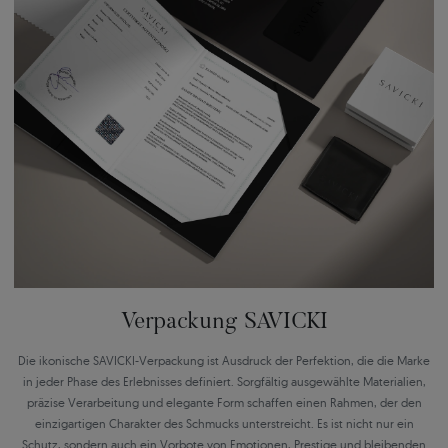
Verpackung SAVICKI
Die ikonische SAVICKI-Verpackung ist Ausdruck der Perfektion, die die Marke
in jeder Phase des Erlebnisses definiert. Sorgfältig ausgewählte Materialien,
präzise Verarbeitung und elegante Form schaffen einen Rahmen, der den
einzigartigen Charakter des Schmucks unterstreicht. Es ist nicht nur ein
Schutz, sondern auch ein Vorbote von Emotionen, Prestige und bleibenden