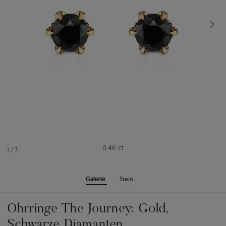
0.46 ct
1
/
7
Galerie
Stein
Ohrringe The Journey: Gold,
Schwarze Diamanten