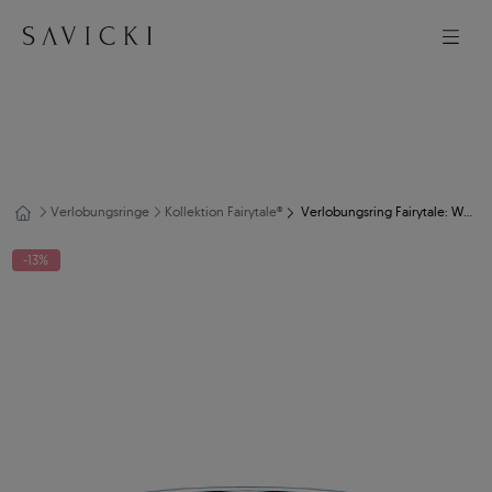
Verlobungsringe
Kollektion Fairytale®
Verlobungsring Fairytale: Weißgold, Peridot
-13%