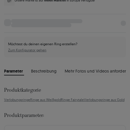
vielen Märkten
Unsere Marke ist auf
in Europa verfügbar
Möchtest du deinen eigenen Ring erstellen?
Zum Konfigurator gehen
Parameter
Beschreibung
Mehr Fotos und Videos anfordern
Produktkategorie
Verlobungsringe
Ringe aus Weißgold
Ringe Fairytale
Verlobungsringe aus Gold
Produktparameter: