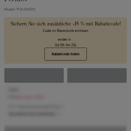
Modell: PI-B-FAIR201
Sichern Sie sich zusätzliche -15 % mit Rabattcode!
Code im Warenkorb einlösen
endet in
0
d
15
h
5
m
22
s
Rabattcode holen
1.905 €
2.190 €
Sie sparen 285 €
1.905 € -
Niedrigster Preis der letzten 30 Tage
Was bestimmt den Produktpreis?