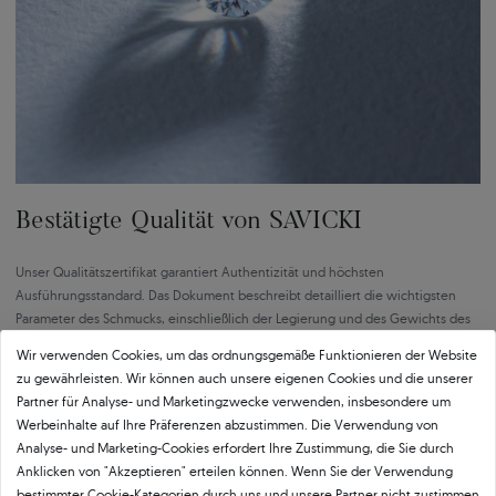
Bestätigte Qualität von SAVICKI
Unser Qualitätszertifikat garantiert Authentizität und höchsten
Ausführungsstandard. Das Dokument beschreibt detailliert die wichtigsten
Parameter des Schmucks, einschließlich der Legierung und des Gewichts des
Goldes sowie der Merkmale des eingefassten Steins oder des verwendeten
Wir verwenden Cookies, um das ordnungsgemäße Funktionieren der Website
Edelmetalls. Das SAVICKI-Zertifikat ist nicht nur eine formelle Bestätigung der
zu gewährleisten. Wir können auch unsere eigenen Cookies und die unserer
Qualität, sondern auch ein Beweis für die Kunstfertigkeit, Präzision und
Partner für Analyse- und Marketingzwecke verwenden, insbesondere um
Verantwortung, mit der wir jedes Schmuckstück herstellen.
Werbeinhalte auf Ihre Präferenzen abzustimmen. Die Verwendung von
Analyse- und Marketing-Cookies erfordert Ihre Zustimmung, die Sie durch
Anklicken von "Akzeptieren" erteilen können. Wenn Sie der Verwendung
bestimmter Cookie-Kategorien durch uns und unsere Partner nicht zustimmen