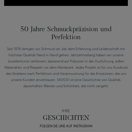
50 Jahre Schmuckpräzision und
Perfektion
Seit 1976 fertigen wir Schmuck an, bei dem Erfahrung und Leidenschaft mit
höchster Qualität Hand in Hand gehen. Jahrzehntelang haben wir unsere
Juwelenkunst verfeinert, basierend auf Präzision in der Ausführung, edlen
Materialien und Respekt vor dem Handwerk. Jedes Projekt ist für uns Ausdruck
des Strebens nach Perfektion und Verantwortung für die Emotionen, die uns
unsere Kunden anvertrauen. SAVICKI ist eine Geschichte von Qualität,
dauerhaften Werten und Schönheit, die nicht vergeht.
IHRE
GESCHICHTEN
FOLGEN SIE UNS AUF INSTAGRAM