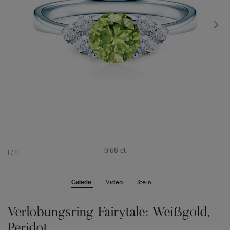
0.68 ct
1
/
11
Galerie
Video
Stein
Verlobungsring Fairytale: Weißgold,
Peridot