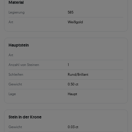
Material
Legierung
585
Art
Weißgold
Hauptstein
Art
Anzahl von Steinen
1
Schleifen
Rund/Brillant
Gewicht
0.50 ct
Lage
Haupt
Stein in der Krone
Gewicht
0.03 ct