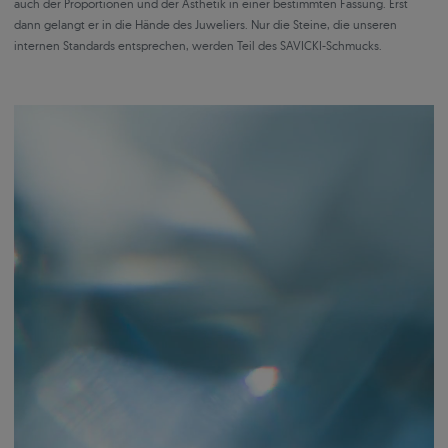
auch der Proportionen und der Ästhetik in einer bestimmten Fassung. Erst
dann gelangt er in die Hände des Juweliers. Nur die Steine, die unseren
internen Standards entsprechen, werden Teil des SAVICKI-Schmucks.