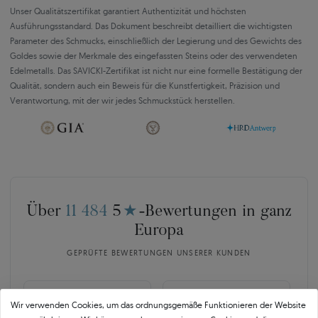
Unser Qualitätszertifikat garantiert Authentizität und höchsten
Ausführungsstandard. Das Dokument beschreibt detailliert die wichtigsten
Parameter des Schmucks, einschließlich der Legierung und des Gewichts des
Goldes sowie der Merkmale des eingefassten Steins oder des verwendeten
Edelmetalls. Das SAVICKI-Zertifikat ist nicht nur eine formelle Bestätigung der
Qualität, sondern auch ein Beweis für die Kunstfertigkeit, Präzision und
Verantwortung, mit der wir jedes Schmuckstück herstellen.
Über
11 484
5
★
-Bewertungen in ganz
Europa
GEPRÜFTE BEWERTUNGEN UNSERER KUNDEN
🇵🇱
🇨🇿
Wir verwenden Cookies, um das ordnungsgemäße Funktionieren der Website