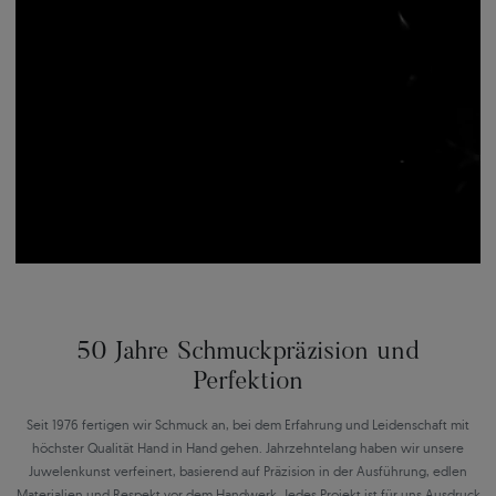
50 Jahre Schmuckpräzision und
Perfektion
Seit 1976 fertigen wir Schmuck an, bei dem Erfahrung und Leidenschaft mit
höchster Qualität Hand in Hand gehen. Jahrzehntelang haben wir unsere
Juwelenkunst verfeinert, basierend auf Präzision in der Ausführung, edlen
Materialien und Respekt vor dem Handwerk. Jedes Projekt ist für uns Ausdruck