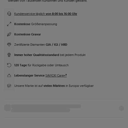
werden von Tausenden Kundinnen und Kunden gewählt.
von 8:00 bis 16:00 Uhr
Kundenservice täglich
Kostenlose
Größenanpassung
Kostenlose Gravur
GIA / IGI / HRD
Zertifizierte Diamanten
Immer hoher Qualitätsstandard
bei jedem Produkt
120 Tage
für Rückgabe oder Umtausch
Lebenslanger Service
SAVICKI Care+®
vielen Märkten
Unsere Marke ist auf
in Europa verfügbar