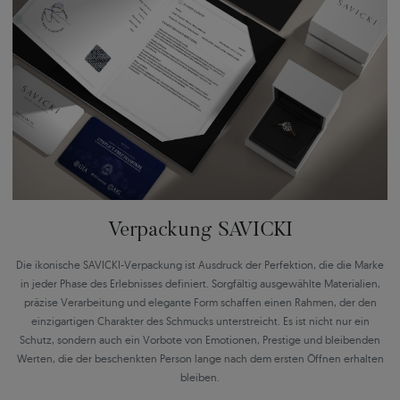
Verpackung SAVICKI
Die ikonische SAVICKI-Verpackung ist Ausdruck der Perfektion, die die Marke
in jeder Phase des Erlebnisses definiert. Sorgfältig ausgewählte Materialien,
präzise Verarbeitung und elegante Form schaffen einen Rahmen, der den
einzigartigen Charakter des Schmucks unterstreicht. Es ist nicht nur ein
Schutz, sondern auch ein Vorbote von Emotionen, Prestige und bleibenden
Werten, die der beschenkten Person lange nach dem ersten Öffnen erhalten
bleiben.