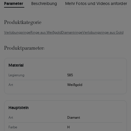
Parameter
Beschreibung
Mehr Fotos und Videos anfordern
Produktkategorie
Verlobungsringe
Ringe aus Weißgold
Diamantringe
Verlobungsringe aus Gold
Produktparameter:
Material
Legierung
585
Art
Weißgold
Hauptstein
Art
Diamant
Farbe
H