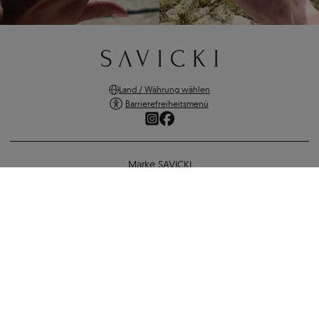
Land / Währung wählen
Barrierefreiheitsmenü
Marke SAVICKI
Online-Shopping
Verlobungsring SAVICKI: Weißgold, Diamant
Unterstützung und wichtige Informationen
15.039 €
SICHERE ZAHLUNGEN
ZURÜCK ZUR KONFIGURATION
VERSANDARTEN