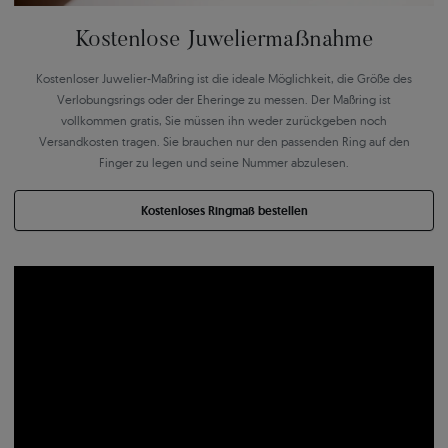
Kostenlose Juweliermaßnahme
Kostenloser Juwelier-Maßring ist die ideale Möglichkeit, die Größe des
Verlobungsrings oder der Eheringe zu messen. Der Maßring ist
vollkommen gratis, Sie müssen ihn weder zurückgeben noch
Versandkosten tragen. Sie brauchen nur den passenden Ring auf den
Finger zu legen und seine Nummer abzulesen.
Kostenloses Ringmaß bestellen