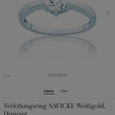
1.3 ct
|
SI2/H
1
/
5
Galerie
Stein
Verlobungsring SAVICKI: Weißgold,
Diamant