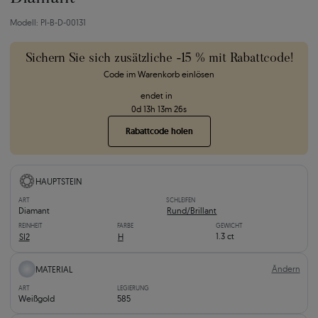
Modell: PI-B-D-00131
Sichern Sie sich zusätzliche -15 % mit Rabattcode!
Code im Warenkorb einlösen
endet in
0
d
13
h
13
m
25
s
Rabattcode holen
HAUPTSTEIN
ART
SCHLEIFEN
Diamant
Rund/Brillant
REINHEIT
FARBE
GEWICHT
1.3 ct
SI2
H
Ändern
MATERIAL
ART
LEGIERUNG
Weißgold
585