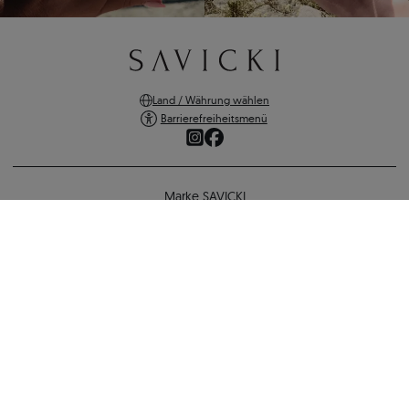
Land / Währung wählen
Barrierefreiheitsmenü
Marke SAVICKI
Online-Shopping
Verlobungsring The Light: Zweifarbiges Gold, mit Diamant
Unterstützung und wichtige Informationen
1.082 €
995 €
-
87 €
SICHERE ZAHLUNGEN
ZURÜCK ZUR KONFIGURATION
VERSANDARTEN