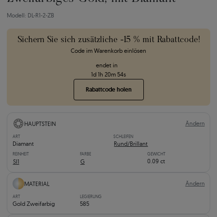
Modell: DL-R1-2-ZB
Sichern Sie sich zusätzliche -15 % mit Rabattcode!
Code im Warenkorb einlösen
endet in
1
d
1
h
20
m
53
s
Rabattcode holen
Ändern
HAUPTSTEIN
ART
SCHLEIFEN
Diamant
Rund/Brillant
REINHEIT
FARBE
GEWICHT
0.09 ct
SI1
G
Ändern
MATERIAL
ART
LEGIERUNG
Gold Zweifarbig
585