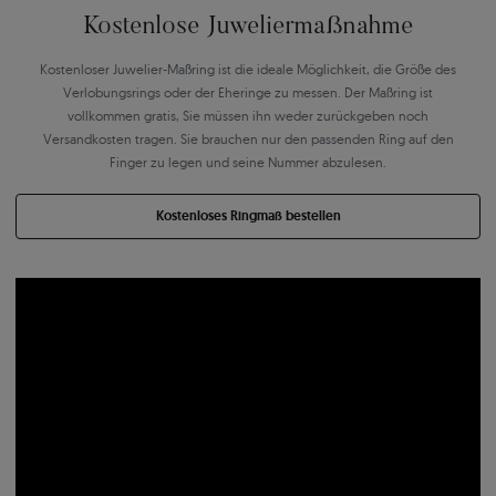
Kostenlose Juweliermaßnahme
Kostenloser Juwelier-Maßring ist die ideale Möglichkeit, die Größe des
Verlobungsrings oder der Eheringe zu messen. Der Maßring ist
vollkommen gratis, Sie müssen ihn weder zurückgeben noch
Versandkosten tragen. Sie brauchen nur den passenden Ring auf den
Finger zu legen und seine Nummer abzulesen.
Kostenloses Ringmaß bestellen