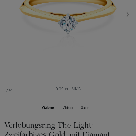
0.09 ct
|
SI1/G
1
/
12
Galerie
Video
Stein
Verlobungsring The Light:
Zweifarbiges Gold, mit Diamant