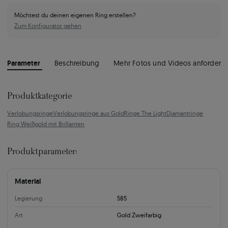
Möchtest du deinen eigenen Ring erstellen?
Zum Konfigurator gehen
Parameter
Beschreibung
Mehr Fotos und Videos anfordern
Produktkategorie
Verlobungsringe
Verlobungsringe aus Gold
Ringe The Light
Diamantringe
Ring Weißgold mit Brillanten
Produktparameter:
Material
Legierung
585
Art
Gold Zweifarbig