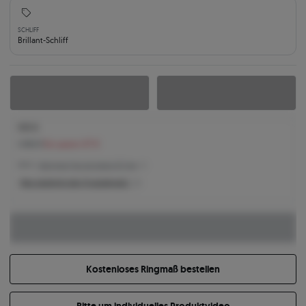
SCHLIFF
Brillant-Schliff
995 €
1.082 €
Sie sparen 87 €
995 € -
Niedrigster Preis der letzten 30 Tage
Was bestimmt den Produktpreis?
Kostenloses Ringmaß bestellen